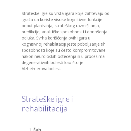
Strateške igre su vrsta igara koje zahtevaju od
igrača da koriste visoke kognitivne funkcije
poput planiranja, strateškog razmišljanja,
predikcije, analitičke sposobnosti i donošenja
odluka. Svrha korišćenja ovih igara u
kognitivnoj rehabilitaciji jeste poboljšanje tih
sposobnosti koje su često kompromitovane
nakon neuroloških oštećenja ili u procesima
degenerativnih bolesti kao što je
Alzheimerova bolest.
Strateške igre i
rehabilitacija
Šah