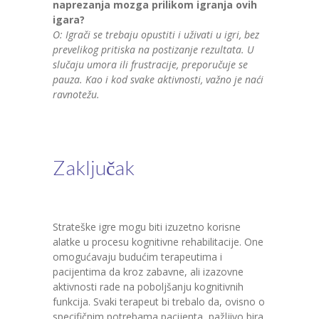
naprezanja mozga prilikom igranja ovih
igara?
O: Igrači se trebaju opustiti i uživati u igri, bez
prevelikog pritiska na postizanje rezultata. U
slučaju umora ili frustracije, preporučuje se
pauza. Kao i kod svake aktivnosti, važno je naći
ravnotežu.
Zaključak
Strateške igre mogu biti izuzetno korisne
alatke u procesu kognitivne rehabilitacije. One
omogućavaju budućim terapeutima i
pacijentima da kroz zabavne, ali izazovne
aktivnosti rade na poboljšanju kognitivnih
funkcija. Svaki terapeut bi trebalo da, ovisno o
specifičnim potrebama pacijenta, pažljivo bira