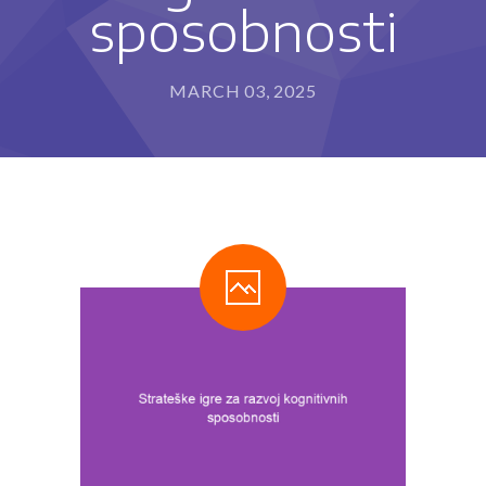
sposobnosti
---- Program za razvoj sposobnosti pisanja i
rukopisa (IET-P®)
---- Program usvajanja čitanja (IET-Č®)
MARCH 03, 2025
---- Program usvajanja matematičkih sposobnosti
(IET-M®)
Metode rada
-- Stimulacija razvoja deteta
-- Defektološki tretman
-- Programi edukativne terapije
---- Kome edukativna terapija može da pomogne?
---- Kako edukativni terapeut može da pomogne?
Blog