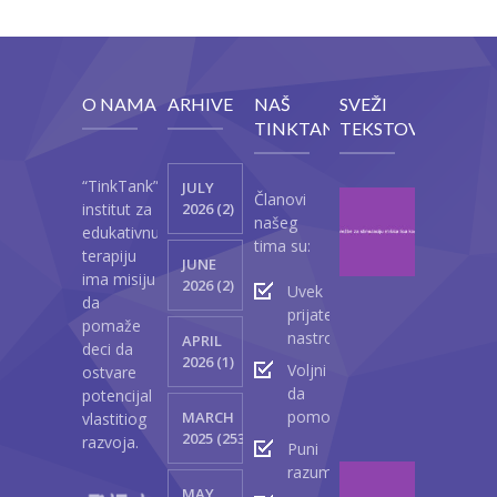
O NAMA
ARHIVE
NAŠ
SVEŽI
TINKTANK
TEKSTOVI
“TinkTank”
JULY
Članovi
Vežb
institut za
2026 (2)
našeg
za
edukativnu
tima su:
stimul
terapiju
JUNE
mišić
ima misiju
2026 (2)
Uvek
lica
da
prijateljski
kod
pomaže
nastrojeni
APRIL
beba
deci da
2026 (1)
Voljni
ostvare
Ap
da
potencijal
23
pomognu
MARCH
vlastitiog
2
2025 (2530)
razvoja.
Puni
razumevanja
Kako
MAY