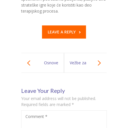
strateške igre koje će koristiti kao deo
terapijskog procesa.
LEAVE A REPLY
Osnove
Vežbe za
kognitivne
poboljšanje
Leave Your Reply
rehabilitacije:
pamćenja
Your email address will not be published.
pristupi i metode
Required fields are marked
*
Comment
*