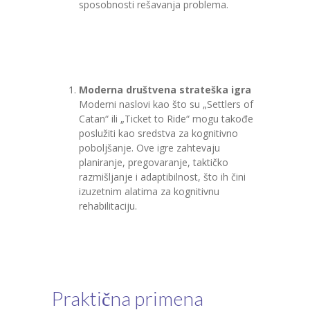
sposobnosti rešavanja problema.
Moderna društvena strateška igra
Moderni naslovi kao što su „Settlers of
Catan“ ili „Ticket to Ride“ mogu takođe
poslužiti kao sredstva za kognitivno
poboljšanje. Ove igre zahtevaju
planiranje, pregovaranje, taktičko
razmišljanje i adaptibilnost, što ih čini
izuzetnim alatima za kognitivnu
rehabilitaciju.
Praktična primena