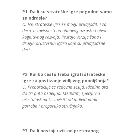
P1: Da li su strateške igre pogodne samo
za odrasle?
O: Ne, strateške igre se mogu prilagoditi i za
decu, u zavisnosti od njihovog uzrasta i nivoa
kognitivnog razvoja. Postoje verzije šaha i
drugih društvenih igara koje su prilagođene
deci.
P2: Koliko često treba igrati strateške
igre za postizanje vidljivog poboljšanja?
O: Preporučuje se redovna sesija, idealno dva
do tri puta nedeljno. Međutim, specifična
učestalost može zavisiti od individualnih
potreba i preporuka stručnjaka.
P3: Da li postoji rizik od preteranog