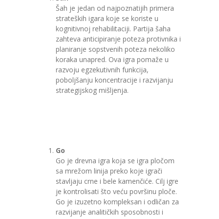
Šah je jedan od najpoznatijih primera
strateških igara koje se koriste u
kognitivnoj rehabilitaciji. Partija šaha
zahteva anticipiranje poteza protivnika i
planiranje sopstvenih poteza nekoliko
koraka unapred. Ova igra pomaže u
razvoju egzekutivnih funkcija,
poboljšanju koncentracije i razvijanju
strategijskog mišljenja.
Go
Go je drevna igra koja se igra pločom
sa mrežom linija preko koje igrači
stavljaju crne i bele kamenčiće. Cilj igre
je kontrolisati što veću površinu ploče.
Go je izuzetno kompleksan i odličan za
razvijanje analitičkih sposobnosti i