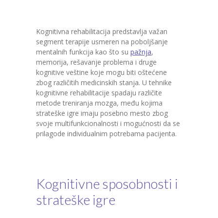
Kognitivna rehabilitacija predstavlja važan
segment terapije usmeren na poboljšanje
mentalnih funkcija kao što su
pažnja
,
memorija, rešavanje problema i druge
kognitive veštine koje mogu biti oštećene
zbog različitih medicinskih stanja. U tehnike
kognitivne rehabilitacije spadaju različite
metode treniranja mozga, među kojima
strateške igre imaju posebno mesto zbog
svoje multifunkcionalnosti i mogućnosti da se
prilagode individualnim potrebama pacijenta.
Kognitivne sposobnosti i
strateške igre