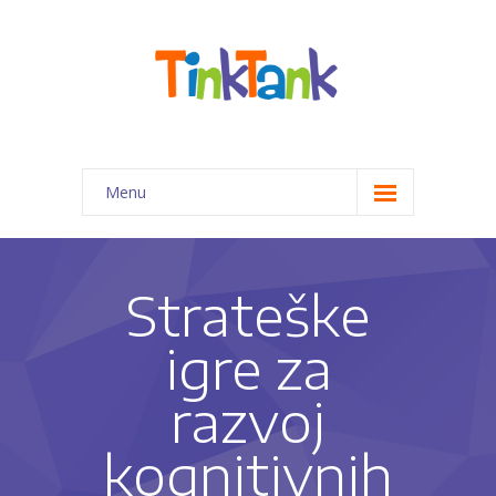
Menu
Početna
Programi za decu
Strateške
-- Priprema predškolaca za 1. razred
igre za
-- Kreativno-edukativne radionice
razvoj
-- Pomoć pri izradi domaćih zadataka
kognitivnih
-- Programi edukativne terapije