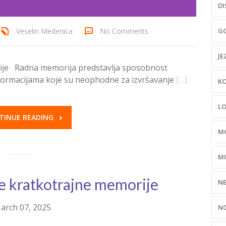
DI
Veselin Medenica
No Comments
GO
JE
ije Radna memorija predstavlja sposobnost
formacijama koje su neophodne za izvršavanje
[…]
KO
LO
TINUE READING
MO
MU
e kratkotrajne memorije
NE
arch 07, 2025
NO