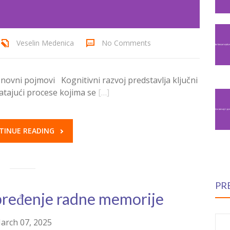
Veselin Medenica
No Comments
Osnovni pojmovi Kognitivni razvoj predstavlja ključni
atajući procese kojima se
[…]
TINUE READING
PR
apređenje radne memorije
arch 07, 2025
S