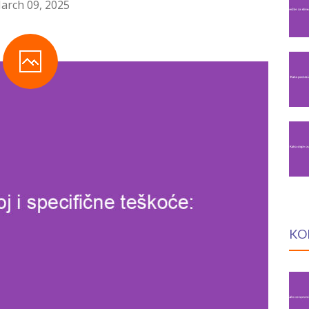
arch 09, 2025
KO