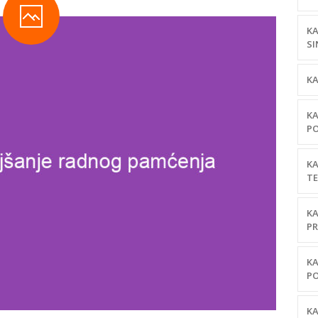
KA
SI
KA
KA
PO
KA
TE
KA
PR
KA
PO
KA