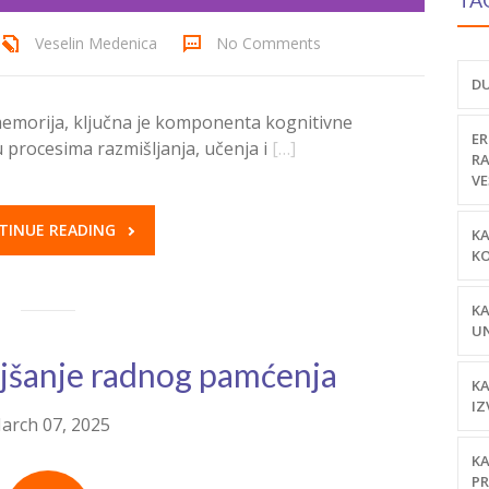
TA
Veselin Medenica
No Comments
DU
memorija, ključna je komponenta kognitivne
ER
 procesima razmišljanja, učenja i
[…]
RA
VE
TINUE READING
KA
KO
KA
UN
ljšanje radnog pamćenja
KA
IZ
arch 07, 2025
KA
PR