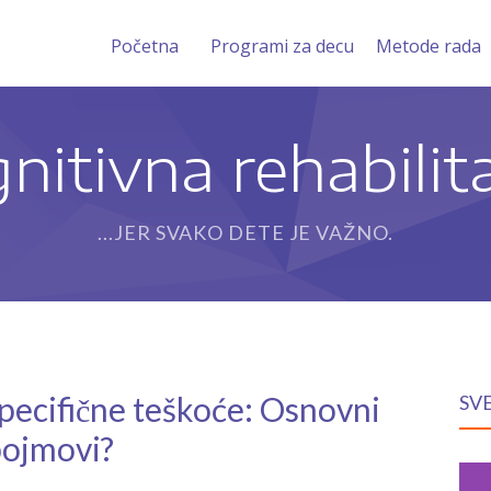
Početna
Programi za decu
Metode rada
nitivna rehabilita
...JER SVAKO DETE JE VAŽNO.
specifične teškoće: Osnovni
SV
ojmovi?