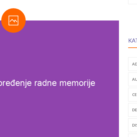
fo
KA
AD
AU
CE
DE
DI