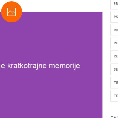
PR
PS
RA
RE
RE
SE
TE
TE