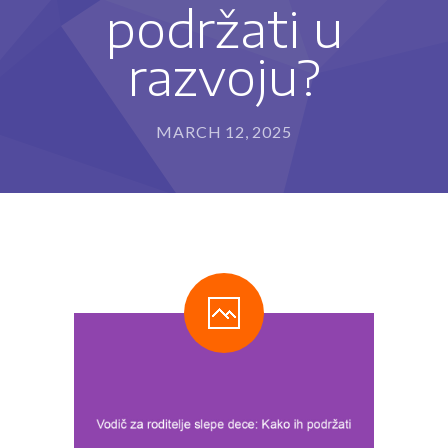
podržati u
---- Program za razvoj sposobnosti pisanja i
rukopisa (IET-P®)
razvoju?
---- Program usvajanja čitanja (IET-Č®)
---- Program usvajanja matematičkih sposobnosti
MARCH 12, 2025
(IET-M®)
Metode rada
-- Stimulacija razvoja deteta
-- Defektološki tretman
-- Programi edukativne terapije
---- Kome edukativna terapija može da pomogne?
---- Kako edukativni terapeut može da pomogne?
Blog