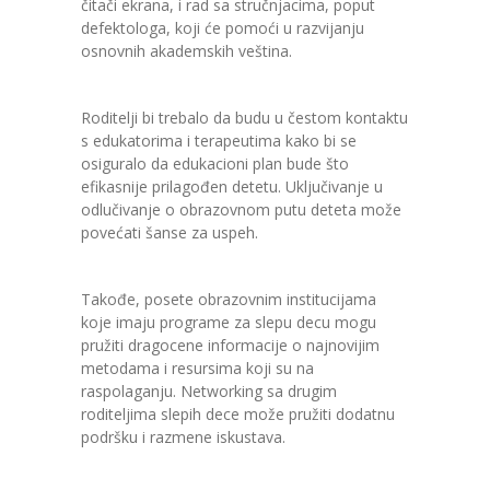
čitači ekrana, i rad sa stručnjacima, poput
defektologa, koji će pomoći u razvijanju
osnovnih akademskih veština.
Roditelji bi trebalo da budu u čestom kontaktu
s edukatorima i terapeutima kako bi se
osiguralo da edukacioni plan bude što
efikasnije prilagođen detetu. Uključivanje u
odlučivanje o obrazovnom putu deteta može
povećati šanse za uspeh.
Takođe, posete obrazovnim institucijama
koje imaju programe za slepu decu mogu
pružiti dragocene informacije o najnovijim
metodama i resursima koji su na
raspolaganju. Networking sa drugim
roditeljima slepih dece može pružiti dodatnu
podršku i razmene iskustava.