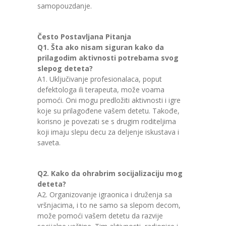
samopouzdanje.
Često Postavljana Pitanja
Q1. Šta ako nisam siguran kako da
prilagodim aktivnosti potrebama svog
slepog deteta?
A1. Uključivanje profesionalaca, poput
defektologa ili terapeuta, može voama
pomoći. Oni mogu predložiti aktivnosti i igre
koje su prilagođene vašem detetu. Takođe,
korisno je povezati se s drugim roditeljima
koji imaju slepu decu za deljenje iskustava i
saveta.
Q2. Kako da ohrabrim socijalizaciju mog
deteta?
A2. Organizovanje igraonica i druženja sa
vršnjacima, i to ne samo sa slepom decom,
može pomoći vašem detetu da razvije