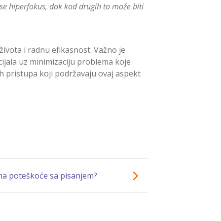
e hiperfokus, dok kod drugih to može biti
vota i radnu efikasnost. Važno je
ijala uz minimizaciju problema koje
ih pristupa koji podržavaju ovaj aspekt
ma poteškoće sa pisanjem?