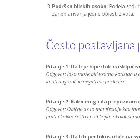
Podrška bliskih osoba:
Podela zaduže
zanemarivanja jedne oblasti života.
Često postavljana 
Pitanje 1: Da li je hiperfokus isključi
Odgovor: Iako može biti veoma koristan u 
imati dugoročne negativne posledice.
Pitanje 2: Kako mogu da prepoznam d
Odgovor: Obično se to manifestuje kao int
pratiti koliko često i pod kojim okolnostima
Pitanje 3: Da li hiperfokus utiče na 