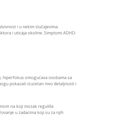
ulsivnost i u nekim slučajevima
aktora i uticaja okoline. Simptomi ADHD-
ciji, hiperfokus omogućava osobama sa
gu pokazati izuzetan nivo detaljnosti i
činom na koji mozak reguliše
anje u zadacima koji su za njih