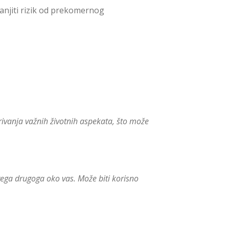
njiti rizik od prekomernog
ivanja važnih životnih aspekata, što može
ega drugoga oko vas. Može biti korisno