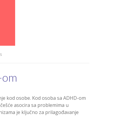
s
D-om
ovanje kod osobe. Kod osoba sa ADHD-om
češće asocira sa problemima u
nizama je ključno za prilagođavanje