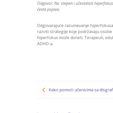
Odgovor: Ne, stepen i učestalost hiperfok
česta pojava.
Odgovarajuće razumevanje hiperfokusa k
razviti strategije koje podržavaju oso
hiperfokus može doneti. Terapeuti, eduka
ADHD-a.
Kako pomoći učenicima sa disgrafi