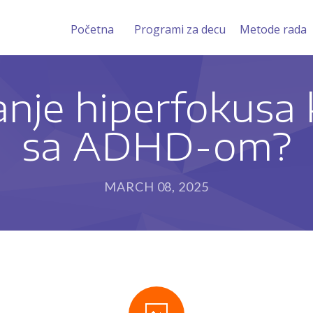
Početna
Programi za decu
Metode rada
nje hiperfokusa 
sa ADHD-om?
MARCH 08, 2025