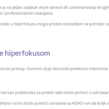
us na jedan zadatak može dovesti do zanemarivanja drugih
im i profesionalnim relacijama.
sobe u hiperfokusu mogu postati neosetljive na potrebe i pr
nje hiperfokusom
ran pristup. Osnovni cilj je iskoristiti prednosti intenzivne
rma kao podsetnika za prekid rada može pomoći u održavanj
deljna rutina može pomoći osobama sa ADHD-om da bolje st