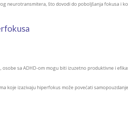
vog neurotransmitera, što dovodi do poboljšanja fokusa i ko
erfokusa
 osobe sa ADHD-om mogu biti izuzetno produktivne i efikasn
ma koje izazivaju hiperfokus može povećati samopouzdanje