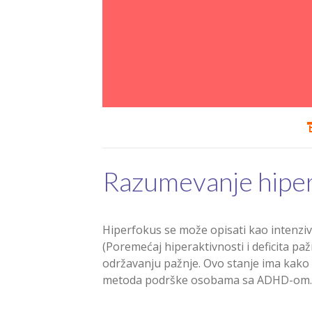
Razumevanje hipe
Hiperfokus se može opisati kao intenzi
(Poremećaj hiperaktivnosti i deficita pa
održavanju pažnje. Ovo stanje ima kako
metoda podrške osobama sa ADHD-om.