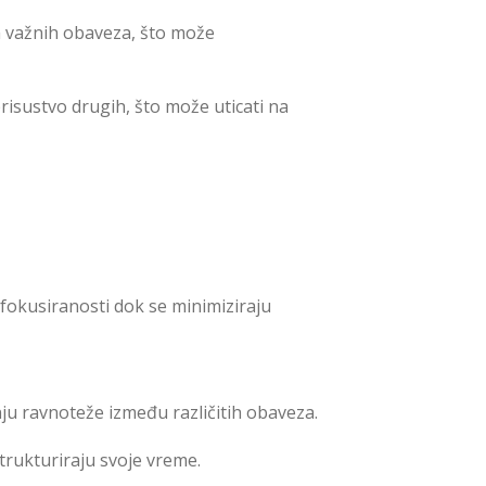
 važnih obaveza, što može
isustvo drugih, što može uticati na
 fokusiranosti dok se minimiziraju
u ravnoteže između različitih obaveza.
rukturiraju svoje vreme.