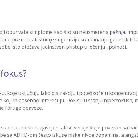
koji obuhvata simptome kao što su neusmerena
pažnja
, imp
uno poznati, ali studije sugeriraju kombinaciju genetskih f
obe, što otežava jedinstven pristup u lečenju i pomoći.
rfokus?
-u, koje uključuju lako distrakciju i poteškoće u koncentra
oji ih posebno interesuju. Dok su u stanju hiperfokusa, mo
me i druge obaveze.
e u potpunosti razjašnjen, ali se veruje da je povezan sa na
e sa ADHD-om često iskuse niske nivoe dopamina, a angažov