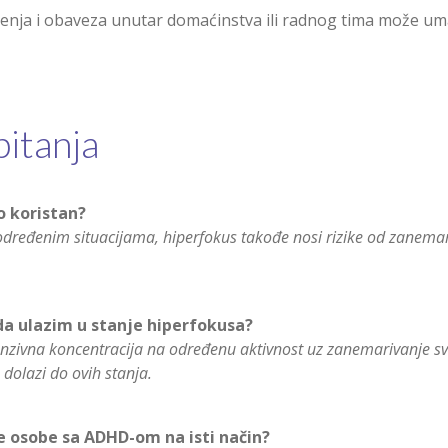
nja i obaveza unutar domaćinstva ili radnog tima može uma
pitanja
vo koristan?
određenim situacijama, hiperfokus takođe nosi rizike od zanemar
a ulazim u stanje hiperfokusa?
enzivna koncentracija na određenu aktivnost uz zanemarivanje sv
 dolazi do ovih stanja.
sve osobe sa ADHD-om na isti način?