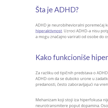
Šta je ADHD?
ADHD je neurobihevioralni poremećaj 
hiperaktivnost
. Uzroci ADHD-a nisu potp
a mogu značajno varirati od osobe do os
Kako funkcioniše hipe
Za razliku od tipičnih predstava o ADHD
ADHD-om da se duboko urone u zadatke k
predanosti, često zaboravljajući na vre
Mehanizam koji stoji iza hiperfokusa nij
neurotransmitere poput dopamina. Osob