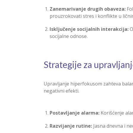
Zanemarivanje drugih obaveza:
Fok
prouzrokovati stres i konflikte u ličn
Isključenje socijalnih interakcija:
O
socijalne odnose.
Strategije za upravlja
Upravljanje hiperfokusom zahteva balansi
negativni efekti.
Postavljanje alarma:
Korišćenje ala
Razvijanje rutine:
Jasna dnevna i ne