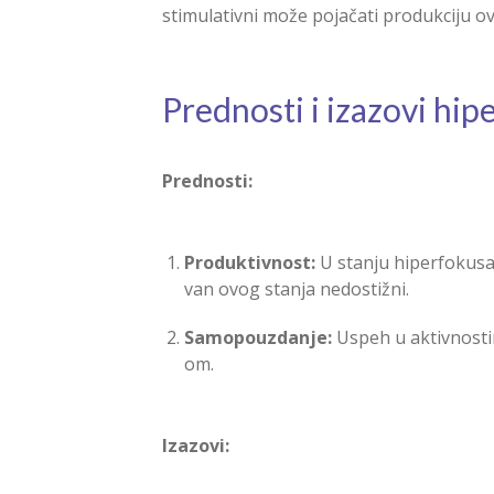
stimulativni može pojačati produkciju o
Prednosti i izazovi hip
Prednosti:
Produktivnost:
U stanju hiperfokusa,
van ovog stanja nedostižni.
Samopouzdanje:
Uspeh u aktivnosti
om.
Izazovi: