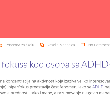
Priprema za školu
Veselin Medenica
No Comment
rfokusa kod osoba sa ADH
vna koncentracija na aktivnost koja izaziva veliko interes
žnje), hiperfokus predstavlja čest fenomen, iako se
ADHD
naj
 svoje prednosti, tako i mane, a razumevanje njegovih meha