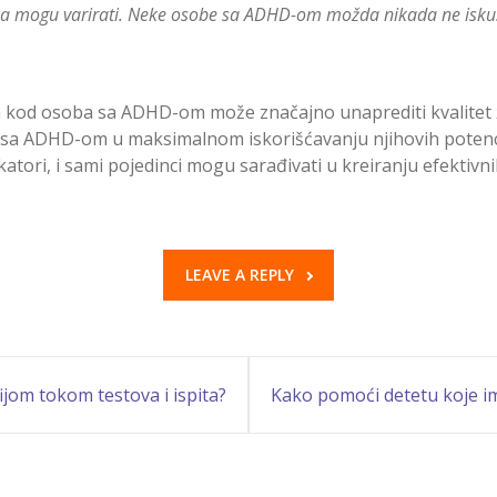
usa mogu varirati. Neke osobe sa ADHD-om možda nikada ne iskus
od osoba sa ADHD-om može značajno unaprediti kvalitet ži
be sa ADHD-om u maksimalnom iskorišćavanju njihovih potenc
tori, i sami pojedinci mogu sarađivati u kreiranju efektivn
LEAVE A REPLY
jom tokom testova i ispita?
Kako pomoći detetu koje i