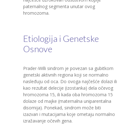
paternalnog segmenta unutar ovog
hromozoma.
Etiologija i Genetske
Osnove
Prader-Willi sindrom je povezan sa gubitkom
genetski aktivnih regiona koji se normalno
nasleđuju od oca. Do ovoga najčešće dolazi ili
kao rezultat delecije (izostanka) dela očevog
hromozoma 15, ili kada oba hromozoma 15
dolaze od majke (maternalna uniparentalna
disomija). Ponekad, sindrom može biti
izazvan i mutacijama koje ometaju normalno
izražavanje očevih gena.