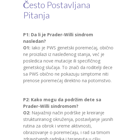
Često Postavljana
Pitanja
P1: Da li je Prader-Willi sindrom
nasledan?
O1:
Iako je PWS genetski poremećaj, obično
ne proizilazi iz nasleđenog stanja, već je
posledica nove mutacije ili specifičnog
genetskog slučaja. To znači da roditelji dece
sa PWS obično ne pokazuju simptome niti
prenose poremećaj direktno na potomstvo.
P2: Kako mogu da podržim dete sa
Prader-Willi sindromom?
O2:
Najvažniji način podrške je kreiranje
strukturiranog okruženja, postavljanje jasnih
rutina za obrok i vreme aktivnosti,
obrazovanje o poremećaju, i rad sa timom
zdravstvenih radnika i terapeuta u cilju