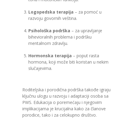
Logopedska terapija
– za pomoć u
razvoju govornih veština.
Psihološka podrška
– za upravljanje
bihevioralnih problema i podršku
mentalnom zdravlju.
Hormonska terapija
– poput rasta
hormona, koji može biti koristan u nekim
slučajevima.
Roditeljska i porodična podrška takođe igraju
ključnu ulogu u razvoju i adaptaciji osoba sa
PWS. Edukacija o poremećaju i njegovim
implikacijama je krucijalna kako za članove
porodice, tako i za celokupno društvo.