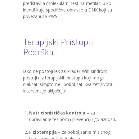
predstavlja molekularni test na metilaciju koji
identifikuje specifične obrasce u DNK koji su
povezani sa PWS.
Terapijski Pristupi i
Podrška
Iako ne postoji lek za Prader-Willi sindrom,
postoji niz terapijskih pristupa koji mogu
olakšati simptome i poboljšati kvalitet života.
Intervencije uključuju:
Nutricionistička kontrola
– za
upravljanje težinom i prevenciju gojaznosti.
Fizioterapija
– za poboljšanje mišićnog
tona i motoričkih funkcija.