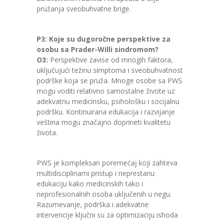
pružanja sveobuhvatne brige.
P3: Koje su dugoročne perspektive za
osobu sa Prader-Willi sindromom?
O3:
Perspektive zavise od mnogih faktora,
uključujući težinu simptoma i sveobuhvatnost
podrške koja se pruža. Mnoge osobe sa PWS
mogu voditi relativno samostalne živote uz
adekvatnu medicinsku, psihološku i socijalnu
podršku. Kontinuirana edukacija i razvijanje
veština mogu značajno doprineti kvalitetu
života.
PWS je kompleksan poremećaj koji zahteva
multidisciplinarni pristup i neprestanu
edukaciju kako medicinskih tako i
neprofesionalnih osoba uključenih u negu.
Razumevanje, podrška i adekvatne
intervencije ključni su za optimizaciju ishoda