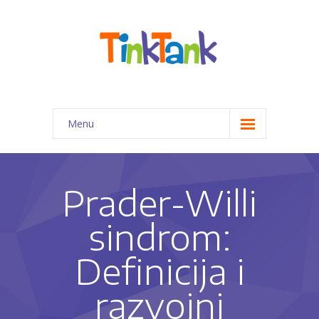
Menu
Početna
Programi za decu
Prader-Willi
-- Priprema predškolaca za 1. razred
sindrom:
-- Kreativno-edukativne radionice
Definicija i
-- Pomoć pri izradi domaćih zadataka
razvojni
-- Programi edukativne terapije