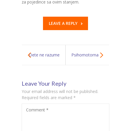
za pojedince sa ovim stanjem.
LEAVE A REPLY
Dete ne razume
Psihomotorna
vremenske
reedukacija kod
Leave Your Reply
odnose (juče
dece sa ADHD-
Your email address will not be published.
om?
Required fields are marked
*
Comment
*