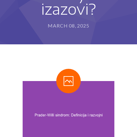
izazovi?
---- Program za razvoj sposobnosti pisanja i
rukopisa (IET-P®)
---- Program usvajanja čitanja (IET-Č®)
MARCH 08, 2025
---- Program usvajanja matematičkih sposobnosti
(IET-M®)
Metode rada
-- Stimulacija razvoja deteta
-- Defektološki tretman
-- Programi edukativne terapije
---- Kome edukativna terapija može da pomogne?
---- Kako edukativni terapeut može da pomogne?
Blog