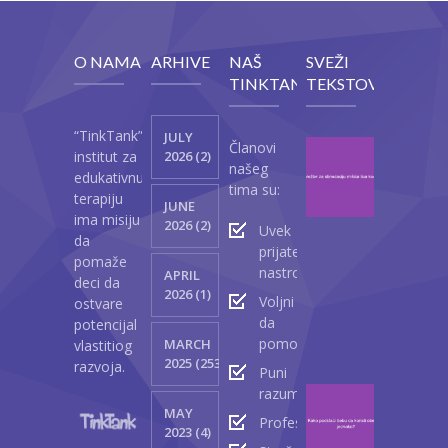
O NAMA
ARHIVE
NAŠ
SVEŽI
TINKTANK
TEKSTOVI
“TinkTank”
JULY
Članovi
Vežb
institut za
2026 (2)
našeg
za
edukativnu
tima su:
stimul
terapiju
JUNE
mišić
ima misiju
2026 (2)
Uvek
lica
da
prijateljski
kod
pomaže
nastrojeni
APRIL
beba
deci da
2026 (1)
Voljni
ostvare
Ap
da
potencijal
23
pomognu
MARCH
vlastitiog
2
2025 (2530)
razvoja.
Puni
razumevanja
Kako
MAY
podst
Profesionalci
2023 (4)
bebu