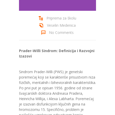
Cenovnik
Priprema za školu
Kontakt
Veselin Medenica
No Comments
Prader-Willi Sindrom: Definicija i Razvojni
Izazovi
Sindrom Prader-Willi (PWS) je genetski
poremećaj koji se karakteriše prisustvom niza
fizičkih, mentalnih i bihevioralnih karakteristika.
Po prvi put je opisan 1956. godine od strane
švajcarskih doktora Andreasa Pradera,
Heinricha Willija, i Alexa Labharta. Poremećaj
je izazvan disfunkcijom ključnih gena na
hromozomu 15. Specifično, problem je
najčešće uzrokovan odsustvom kopije