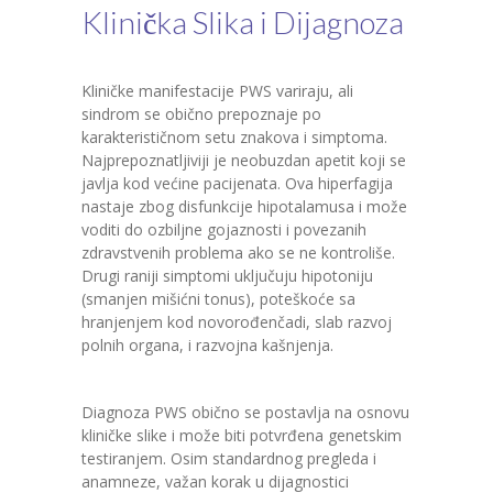
Klinička Slika i Dijagnoza
Kliničke manifestacije PWS variraju, ali
sindrom se obično prepoznaje po
karakterističnom setu znakova i simptoma.
Najprepoznatljiviji je neobuzdan apetit koji se
javlja kod većine pacijenata. Ova hiperfagija
nastaje zbog disfunkcije hipotalamusa i može
voditi do ozbiljne gojaznosti i povezanih
zdravstvenih problema ako se ne kontroliše.
Drugi raniji simptomi uključuju hipotoniju
(smanjen mišićni tonus), poteškoće sa
hranjenjem kod novorođenčadi, slab razvoj
polnih organa, i razvojna kašnjenja.
Diagnoza PWS obično se postavlja na osnovu
kliničke slike i može biti potvrđena genetskim
testiranjem. Osim standardnog pregleda i
anamneze, važan korak u dijagnostici