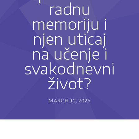
radnu
---- Program za razvoj sposobnosti pisanja i
rukopisa (IET-P®)
memoriju i
---- Program usvajanja čitanja (IET-Č®)
njen uticaj
---- Program usvajanja matematičkih sposobnosti
(IET-M®)
na učenje i
Metode rada
svakodnevni
-- Stimulacija razvoja deteta
život?
-- Defektološki tretman
-- Programi edukativne terapije
MARCH 12, 2025
---- Kome edukativna terapija može da pomogne?
---- Kako edukativni terapeut može da pomogne?
Blog