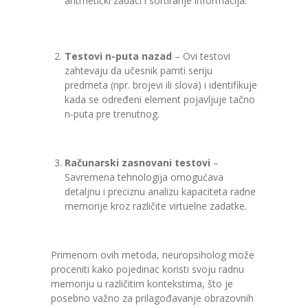
aritmetički zadaci i sortiranje informacija.
Testovi n-puta nazad
– Ovi testovi
zahtevaju da učesnik pamti seriju
predmeta (npr. brojevi ili slova) i identifikuje
kada se određeni element pojavljuje tačno
n-puta pre trenutnog.
Računarski zasnovani testovi
–
Savremena tehnologija omogućava
detaljnu i preciznu analizu kapaciteta radne
memorije kroz različite virtuelne zadatke.
Primenom ovih metoda, neuropsiholog može
proceniti kako pojedinac koristi svoju radnu
memoriju u različitim kontekstima, što je
posebno važno za prilagođavanje obrazovnih