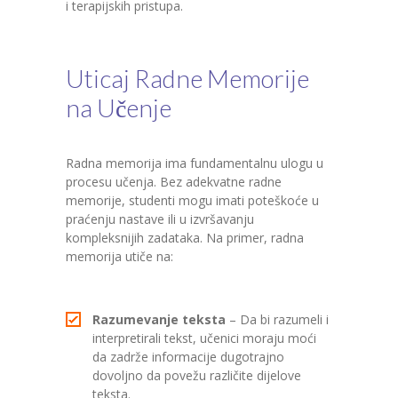
i terapijskih pristupa.
Uticaj Radne Memorije
na Učenje
Radna memorija ima fundamentalnu ulogu u
procesu učenja. Bez adekvatne radne
memorije, studenti mogu imati poteškoće u
praćenju nastave ili u izvršavanju
kompleksnijih zadataka. Na primer, radna
memorija utiče na:
Razumevanje teksta
– Da bi razumeli i
interpretirali tekst, učenici moraju moći
da zadrže informacije dugotrajno
dovoljno da povežu različite dijelove
teksta.