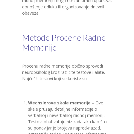
radnoj memoriji mogu otežati pratiti uputstva,
donošenje odluka ili organizovanje dnevnih
obaveza.
Metode Procene Radne
Memorije
Procenu radne memorije obično sprovodi
neuropsiholog kroz različite testove i alate.
Najčešći testovi koji se koriste su:
Wechslerove skale memorije
– Ove
skale pružaju detaljne informacije o
verbalnoj i neverbalnoj radnoj memoriji.
Testovi obuhvataju niz zadataka kao što
su ponavljanje brojeva napred-nazad,