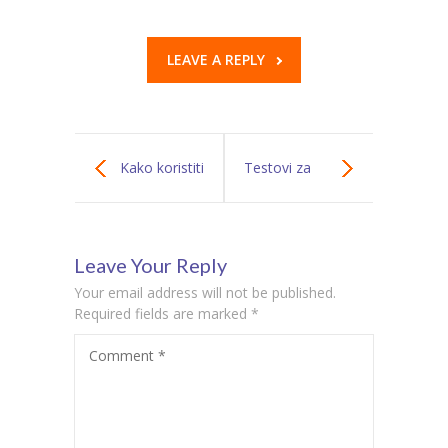
LEAVE A REPLY
Kako koristiti
Testovi za
nežne vibracije i
procenu
Leave Your Reply
dodir za
sposobnosti
Your email address will not be published.
stimulaciju
analize i sinteze
Required fields are marked
*
Comment
*
senzorne
kod dece
integracije?