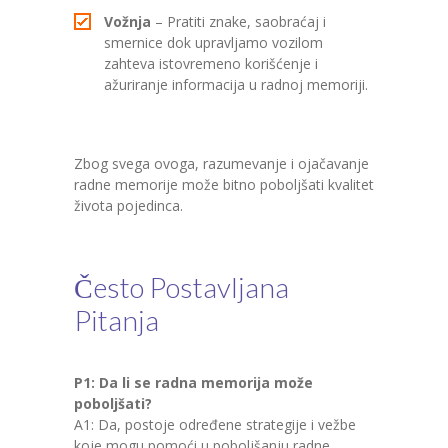
Vožnja
– Pratiti znake, saobraćaj i
smernice dok upravljamo vozilom
zahteva istovremeno korišćenje i
ažuriranje informacija u radnoj memoriji.
Zbog svega ovoga, razumevanje i ojačavanje
radne memorije može bitno poboljšati kvalitet
života pojedinca.
Često Postavljana
Pitanja
P1: Da li se radna memorija može
poboljšati?
A1: Da, postoje određene strategije i vežbe
koje mogu pomoći u poboljšanju radne