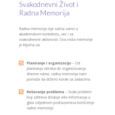
Svakodnevni Život i
Radna Memorija
Radna memorija nije važna samo u
akademskom kontekstu, već i za
svakodnevne aktivnosti. Ova vrsta memorije
je ključna za:
Planiranje i organizaciju
– Od
planiranja obroka do organizovanja
dnevne rutine, radna memorija nam
pomaže da držimo korak sa zadacima.
Rešavanje problema
– Svaki problem
koji zahteva držanje više informacija u
glavi odjednom podrazumeva korišćenje
radne memorije.