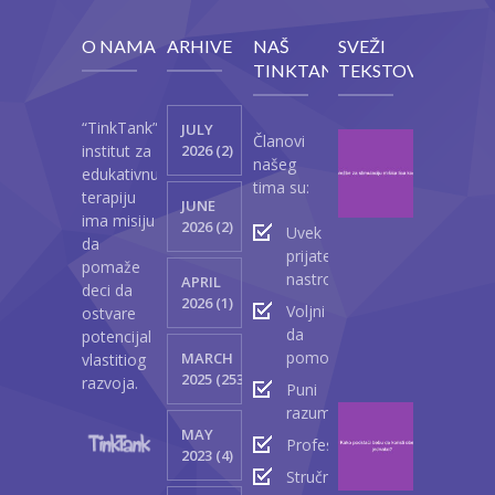
O NAMA
ARHIVE
NAŠ
SVEŽI
TINKTANK
TEKSTOVI
“TinkTank”
JULY
Članovi
Vežb
institut za
2026 (2)
našeg
za
edukativnu
tima su:
stimul
terapiju
JUNE
mišić
ima misiju
2026 (2)
Uvek
lica
da
prijateljski
kod
pomaže
nastrojeni
APRIL
beba
deci da
2026 (1)
Voljni
ostvare
Ap
da
potencijal
23
pomognu
MARCH
vlastitiog
2
2025 (2530)
razvoja.
Puni
razumevanja
Kako
MAY
podst
Profesionalci
2023 (4)
bebu
Stručnjaci
da