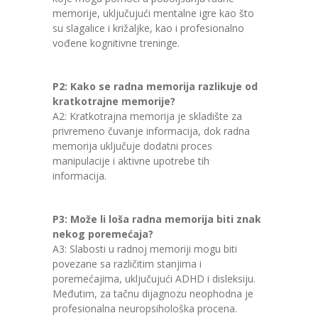
memorije, uključujući mentalne igre kao što
su slagalice i križaljke, kao i profesionalno
vođene kognitivne treninge.
P2: Kako se radna memorija razlikuje od
kratkotrajne memorije?
A2: Kratkotrajna memorija je skladište za
privremeno čuvanje informacija, dok radna
memorija uključuje dodatni proces
manipulacije i aktivne upotrebe tih
informacija.
P3: Može li loša radna memorija biti znak
nekog poremećaja?
A3: Slabosti u radnoj memoriji mogu biti
povezane sa različitim stanjima i
poremećajima, uključujući ADHD i disleksiju.
Međutim, za tačnu dijagnozu neophodna je
profesionalna neuropsihološka procena.