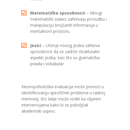
Matematičke sposobnosti
– Mnogi
matematički zadaci zahtevaju prosudbu i
manipulaciju brojčanih informacija u
mentalnom prostoru.
Jezici
– Učenje novog jezika zahteva
sposobnost da se zadrže strukturalni
aspekti jezika, kao što su gramatička
pravila i vokabular.
Neuropsihološka evaluacija može pomoći u
identifikovanju specifičnih problema u radnoj
memoriji, što dalje može voditi ka ciljanim
intervencijama kako bi se poboljšali
akademski uspesi.