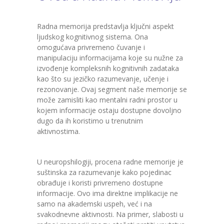
Radna memorija predstavlja ključni aspekt
ljudskog kognitivnog sistema. Ona
omogućava privremeno čuvanje i
manipulaciju informacijama koje su nužne za
izvođenje kompleksnih kognitivnih zadataka
kao što su jezičko razumevanje, učenje i
rezonovanje. Ovaj segment naše memorije se
može zamisliti kao mentalni radni prostor u
kojem informacije ostaju dostupne dovoljno
dugo da ih koristimo u trenutnim
aktivnostima.
U neuropshilogiji, procena radne memorije je
suštinska za razumevanje kako pojedinac
obrađuje i koristi privremeno dostupne
informacije. Ovo ima direktne implikacije ne
samo na akademski uspeh, već i na
svakodnevne aktivnosti. Na primer, slabosti u