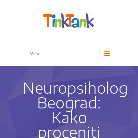
Menu
Početna
Programi za decu
Neuropsiholog
-- Priprema predškolaca za 1. razred
Beograd:
-- Kreativno-edukativne radionice
Kako
-- Pomoć pri izradi domaćih zadataka
proceniti
-- Programi edukativne terapije