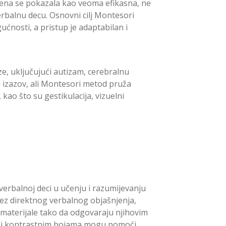
mena se pokazala kao veoma efikasna, ne
rbalnu decu. Osnovni cilj Montesori
ćnosti, a pristup je adaptabilan i
ze, uključujući autizam, cerebralnu
i izazov, ali Montesori metod pruža
kao što su gestikulacija, vizuelni
verbalnoj deci u učenju i razumijevanju
 bez direktnog verbalnog objašnjenja,
materijale tako da odgovaraju njihovim
 ili kontrastnim bojama mogu pomoći