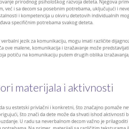
tovanje prirodnog psihološkog razvoja deteta. Njegova pri
, već i sa decom sa posebnim potrebama, uključujući i neve
alnosti i kompetencija u okviru detetovih individualnih mogu
ođava specifičnim potrebama svakog deteta.
 verbalni jezik za komunikaciju, mogu imati različite dijagno
 Za ove malene, komunikacija i izražavanje može predstavljat
oja potiču na komunikaciju putem drugih oblika izražavanja, 
i materijala i aktivnosti
 da su estetski privlačni i konkretni, što značajno pomaže ne
rigujući, što znači da dete može da shvati ishod aktivnosti
uzdanje. U radu sa neverbalnom decom važno je prilagoditi 
m potrebama. Na primer, materijali sa različitim teksturama