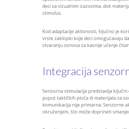
deci sa vizualnim izazovima, dok materija
stimulus.
Kod adaptacije aktivnosti, ključno je kor
vrste zaklopki koje deci omogućavaju da
stvaranju osnova za kasnije učenje čita
Integracija senzor
Senzorna stimulacija predstavlja ključni
poput taktičkih ploča ili materijala za 
komunikacija nije primarna. Senzorne akt
okruženjem, što može doprineti smanjen