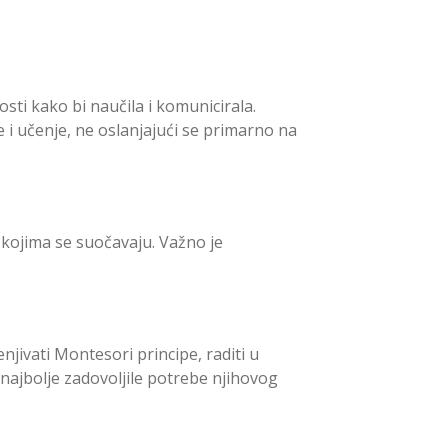
ti kako bi naučila i komunicirala.
e i učenje, ne oslanjajući se primarno na
 kojima se suočavaju. Važno je
jivati Montesori principe, raditi u
 najbolje zadovoljile potrebe njihovog