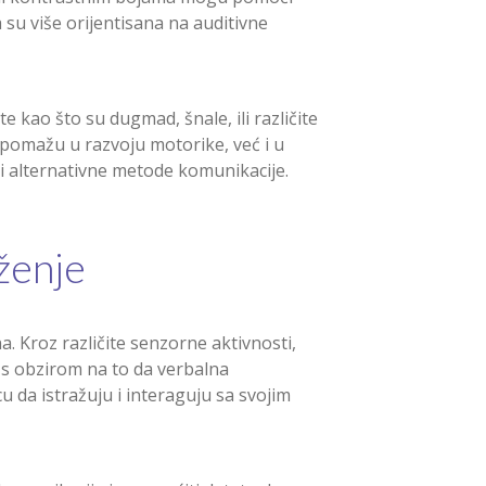
 su više orijentisana na auditivne
e kao što su dugmad, šnale, ili različite
 pomažu u razvoju motorike, već i u
ti alternativne metode komunikacije.
ženje
. Kroz različite senzorne aktivnosti,
, s obzirom na to da verbalna
u da istražuju i interaguju sa svojim