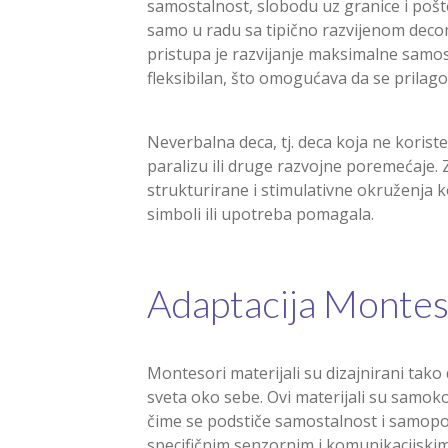
samostalnost, slobodu uz granice i poš
samo u radu sa tipično razvijenom decom
pristupa je razvijanje maksimalne samost
fleksibilan, što omogućava da se prilag
Neverbalna deca, tj. deca koja ne koriste
paralizu ili druge razvojne poremećaje.
strukturirane i stimulativne okruženja k
simboli ili upotreba pomagala.
Adaptacija Montesor
Montesori materijali su dizajnirani tako
sveta oko sebe. Ovi materijali su samoko
čime se podstiče samostalnost i samopo
specifičnim senzornim i komunikacijski