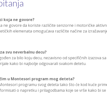
pitanja
ci koja ne govore?
ne govore da koriste različite senzorne i motoričke aktivnos
estetičkih elemenata omogućava različite načine za izražavanj
 za svu neverbalnu decu?
gođen za bilo koju decu, nezavisno od specifičnih izazova sa
erijale kako bi najbolje odgovarali svakom detetu.
jučim u Montesori program mog deteta?
 Montesori programu svog deteta tako što će kod kuće primen
formisati o napretku i prilagodbama koje se vrše kako bi se