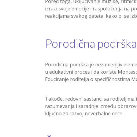
Pored toga, uključivanje muzike, ritmičk
izrazi svoje emocije i raspoloženja na pro
reakcijama svakog deteta, kako bi se iz
Porodična podrška 
Porodična podrška je nezamenljiv elemen
u edukativni proces i da koriste Montes
Educiranje roditelja o specifičnostima Mo
Takođe, redovni sastanci sa roditeljim
razumevanja i saradnje između obrazovni
ključno za razvoj neverbalne dece.