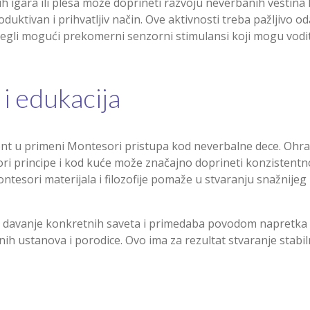
ih igara ili plesa može doprineti razvoju neverbanih veština
duktivan i prihvatljiv način. Ove aktivnosti treba pažljivo oda
begli mogući prekomerni senzorni stimulansi koji mogu vodi
i edukacija
t u primeni Montesori pristupa kod neverbalne dece. Ohrabr
ori principe i kod kuće može značajno doprineti konzistentno
ntesori materijala i filozofije pomaže u stvaranju snažnijeg 
a i davanje konkretnih saveta i primedaba povodom napretka
h ustanova i porodice. Ovo ima za rezultat stvaranje stabil