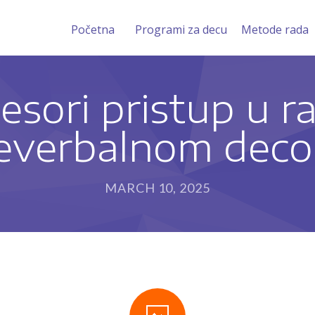
Početna
Programi za decu
Metode rada
sori pristup u r
everbalnom dec
MARCH 10, 2025