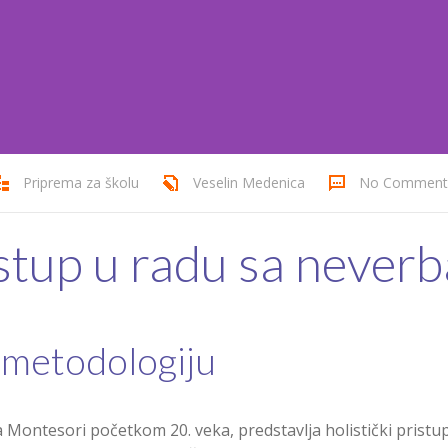
Priprema za školu
Veselin Medenica
No Comment
stup u radu sa neve
 metodologiju
a Montesori početkom 20. veka, predstavlja holistički pristu