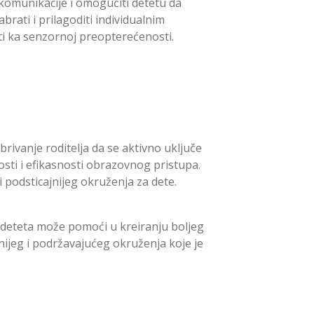
 komunikacije i omogućiti detetu da
brati i prilagoditi individualnim
ti ka senzornoj preopterećenosti.
ivanje roditelja da se aktivno uključe
sti i efikasnosti obrazovnog pristupa.
i podsticajnijeg okruženja za dete.
 deteta može pomoći u kreiranju boljeg
nijeg i podržavajućeg okruženja koje je