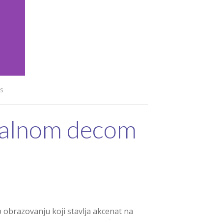
s
rbalnom decom
p obrazovanju koji stavlja akcenat na