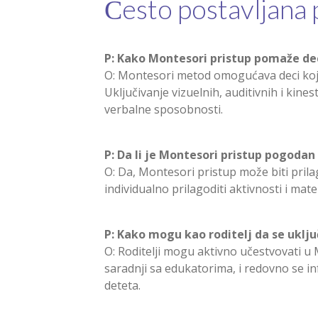
Često postavljana 
P: Kako Montesori pristup pomaže de
O: Montesori metod omogućava deci koja 
Uključivanje vizuelnih, auditivnih i kin
verbalne sposobnosti.
P: Da li je Montesori pristup pogodan
O: Da, Montesori pristup može biti prila
individualno prilagoditi aktivnosti i mat
P: Kako mogu kao roditelj da se ukl
O: Roditelji mogu aktivno učestvovati u
saradnji sa edukatorima, i redovno se in
deteta.