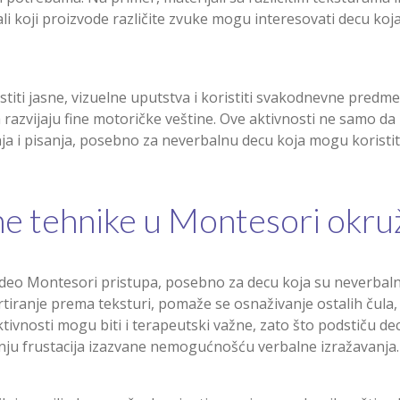
li koji proizvode različite zvuke mogu interesovati decu koja
istiti jasne, vizuelne uputstva i koristiti svakodnevne predmet
 razvijaju fine motoričke veštine. Ove aktivnosti ne samo da
nja i pisanja, posebno za neverbalnu decu koja mogu koristi
ne tehnike u Montesori okru
 deo Montesori pristupa, posebno za decu koja su neverbalna
sortiranje prema teksturi, pomaže se osnaživanje ostalih čula
ivnosti mogu biti i terapeutski važne, zato što podstiču dec
ju frustacija izazvane nemogućnošću verbalne izražavanja.