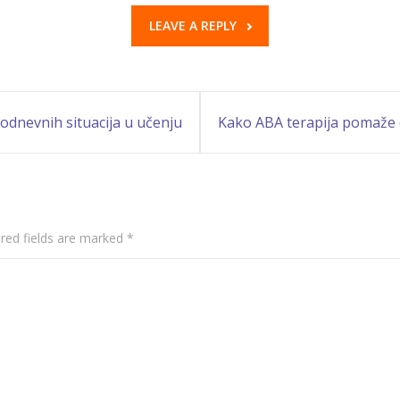
LEAVE A REPLY
odnevnih situacija u učenju
Kako ABA terapija pomaže d
ike kod dece sa smetnjama
obrazaca ponašanja?
red fields are marked
*