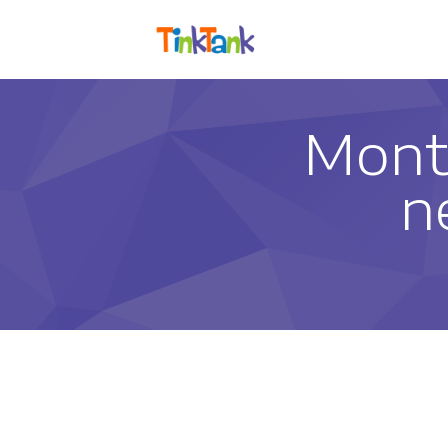
Monte
n