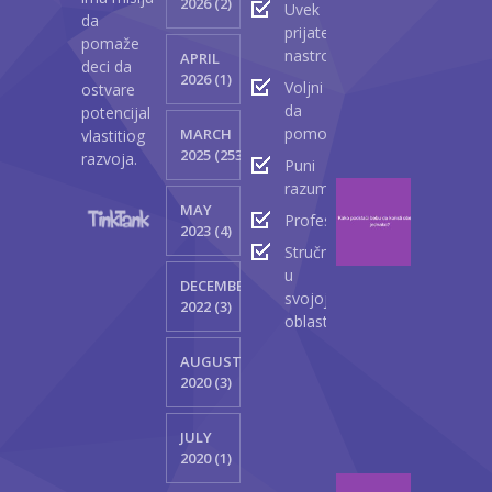
2026 (2)
Uvek
lica
da
prijateljski
kod
pomaže
nastrojeni
APRIL
beba
deci da
2026 (1)
Voljni
ostvare
Ap
da
potencijal
23
pomognu
MARCH
vlastitiog
2
2025 (2530)
razvoja.
Puni
razumevanja
Kako
MAY
podst
Profesionalci
2023 (4)
bebu
Stručnjaci
da
u
DECEMBER
korist
svojoj
2022 (3)
obe
oblasti
ruke
jedna
AUGUST
2020 (3)
M
13
JULY
2
2020 (1)
Kako