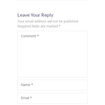
dete sa
najefikasnije
Leave Your Reply
smetnjama u
strategije
Your email address will not be published.
razvoju kako da
senzorne
Required fields are marked
*
Comment
*
koristi javne
regulacije kod
toalete?
dece sa
autizmom?
Name
*
Email
*