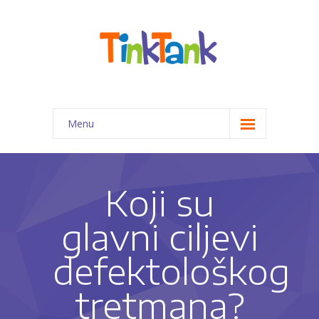
Menu
Početna
Programi za decu
Koji su
-- Priprema predškolaca za 1. razred
glavni ciljevi
-- Kreativno-edukativne radionice
defektološkog
-- Pomoć pri izradi domaćih zadataka
tretmana?
-- Programi edukativne terapije