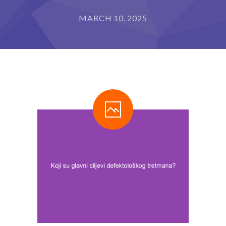
---- Program za razvoj sposobnosti pisanja i
MARCH 10, 2025
rukopisa (IET-P®)
---- Program usvajanja čitanja (IET-Č®)
---- Program usvajanja matematičkih sposobnosti
(IET-M®)
Metode rada
-- Stimulacija razvoja deteta
-- Defektološki tretman
-- Programi edukativne terapije
---- Kome edukativna terapija može da pomogne?
---- Kako edukativni terapeut može da pomogne?
Blog