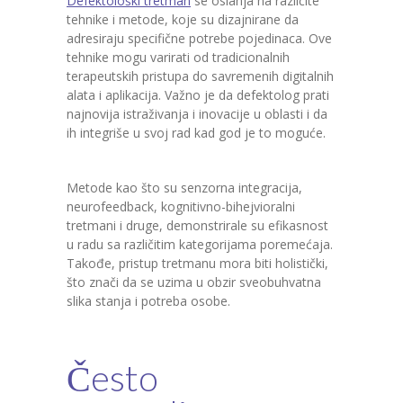
Defektološki tretman
se oslanja na različite
tehnike i metode, koje su dizajnirane da
adresiraju specifične potrebe pojedinaca. Ove
tehnike mogu varirati od tradicionalnih
terapeutskih pristupa do savremenih digitalnih
alata i aplikacija. Važno je da defektolog prati
najnovija istraživanja i inovacije u oblasti i da
ih integriše u svoj rad kad god je to moguće.
Metode kao što su senzorna integracija,
neurofeedback, kognitivno-bihejvioralni
tretmani i druge, demonstrirale su efikasnost
u radu sa različitim kategorijama poremećaja.
Takođe, pristup tretmanu mora biti holistički,
što znači da se uzima u obzir sveobuhvatna
slika stanja i potreba osobe.
Često