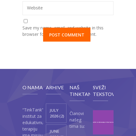
Website
Save my name, email, and website in this
browser for the next time I comment.
O NAMA
ARHIVE
NAŠ
SVEŽI
TINKTANK
TEKSTOVI
“TinkTank”
JULY
Članovi
Vežb
institut za
2026 (2)
našeg
za
edukativnu
tima su:
stimul
terapiju
JUNE
mišić
ima misiju