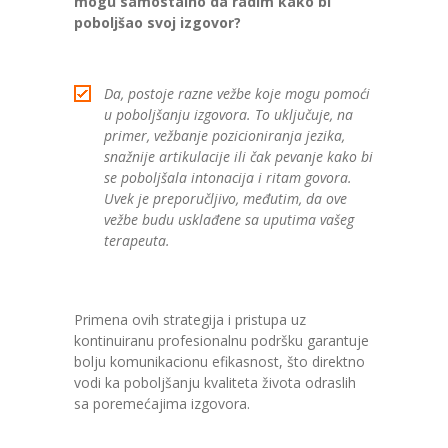
mogu samostalno da radim kako bi
poboljšao svoj izgovor?
Da, postoje razne vežbe koje mogu pomoći
u poboljšanju izgovora. To uključuje, na
primer, vežbanje pozicioniranja jezika,
snažnije artikulacije ili čak pevanje kako bi
se poboljšala intonacija i ritam govora.
Uvek je preporučljivo, međutim, da ove
vežbe budu usklađene sa uputima vašeg
terapeuta.
Primena ovih strategija i pristupa uz
kontinuiranu profesionalnu podršku garantuje
bolju komunikacionu efikasnost, što direktno
vodi ka poboljšanju kvaliteta života odraslih
sa poremećajima izgovora.