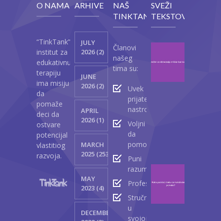
O NAMA
ARHIVE
NAŠ
SVEŽI
TINKTANK
TEKSTOVI
“TinkTank”
JULY
Članovi
Vežb
institut za
2026 (2)
našeg
za
edukativnu
tima su:
stimul
terapiju
JUNE
mišić
ima misiju
2026 (2)
Uvek
lica
da
prijateljski
kod
pomaže
nastrojeni
APRIL
beba
deci da
2026 (1)
Voljni
ostvare
Ap
da
potencijal
23
pomognu
MARCH
vlastitiog
2
2025 (2530)
razvoja.
Puni
razumevanja
Kako
MAY
podst
Profesionalci
2023 (4)
bebu
Stručnjaci
da
u
DECEMBER
korist
svojoj