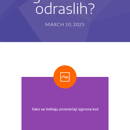
odraslih?
---- Program za razvoj sposobnosti pisanja i
rukopisa (IET-P®)
---- Program usvajanja čitanja (IET-Č®)
MARCH 10, 2025
---- Program usvajanja matematičkih sposobnosti
(IET-M®)
Metode rada
-- Stimulacija razvoja deteta
-- Defektološki tretman
-- Programi edukativne terapije
---- Kome edukativna terapija može da pomogne?
---- Kako edukativni terapeut može da pomogne?
Blog