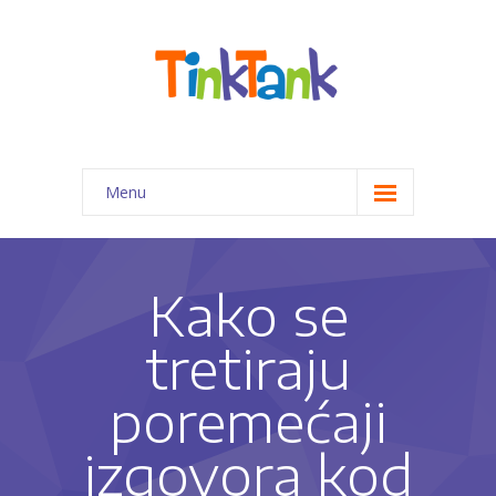
Menu
Početna
Programi za decu
Kako se
-- Priprema predškolaca za 1. razred
tretiraju
-- Kreativno-edukativne radionice
poremećaji
-- Pomoć pri izradi domaćih zadataka
izgovora kod
-- Programi edukativne terapije