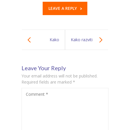
LEAVE A REPLY
Kako
Kako razviti
kombinovati
strategije učenja
Leave Your Reply
senzornu
kroz igru za
Your email address will not be published.
terapiju sa
decu sa
Required fields are marked
*
Comment
*
fizikalnom
teškoćama?
terapijom?