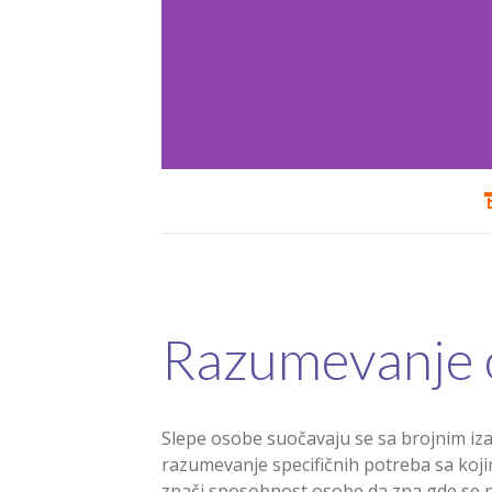
Razumevanje o
Slepe osobe suočavaju se sa brojnim iza
razumevanje specifičnih potreba sa koji
znači sposobnost osobe da zna gde se na