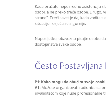
Kada pružate neposrednu asistenciju sle
osobi, a ne preko treće osobe. Drugo, va
strane". Treći savet je da, kada vodite 
situaciju i osjeća se sigurnije.
Naposljetku, obavezno pitajte osobu da 
dostojanstva svake osobe.
Često Postavljana 
P1: Kako mogu da obučim svoje osobl
A1:
Možete organizovati radionice sa pro
invaliditetom koje nude profesionalne t