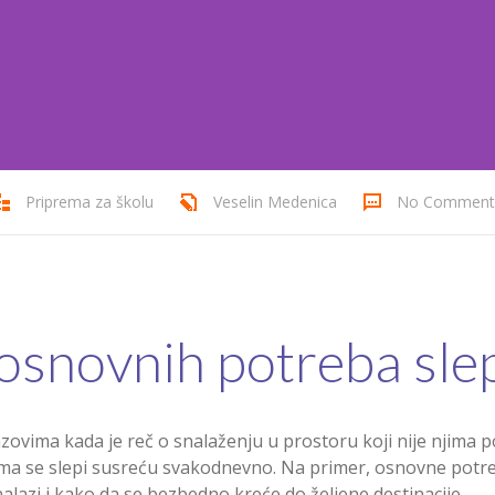
Priprema za školu
Veselin Medenica
No Comment
snovnih potreba sle
zovima kada je reč o snalaženju u prostoru koji nije njima p
ma se slepi susreću svakodnevno. Na primer, osnovne potrebe 
lazi i kako da se bezbedno kreće do željene destinacije.