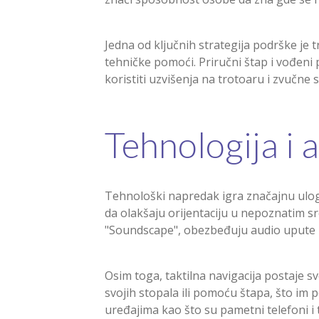
Jedna od ključnih strategija podrške je t
tehničke pomoći. Priručni štap i vođeni 
koristiti uzvišenja na trotoaru i zvučne
Tehnologija i 
Tehnološki napredak igra značajnu ulog
da olakšaju orijentaciju u nepoznatim sr
"Soundscape", obezbeđuju audio upute ko
Osim toga, taktilna navigacija postaje sv
svojih stopala ili pomoću štapa, što im 
uređajima kao što su pametni telefoni i 