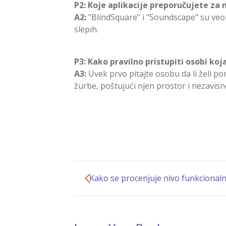
P2: Koje aplikacije preporučujete za 
A2:
"BlindSquare" i "Soundscape" su veo
slepih.
P3: Kako pravilno pristupiti osobi koj
A3:
Uvek prvo pitajte osobu da li želi po
žurbe, poštujući njen prostor i nezavisn
Kako se procenjuje nivo funkcional