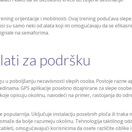
rening orijentacije i mobilnosti. Ovaj trening podučava slepe 
psi su samo neki od alata koji im omogućavaju da se efikasni
 signale na semaforima.
alati za podršku
u u poboljšanju nezavisnosti slepih osoba. Postoje razne a
edinama. GPS aplikacije posebno dizajnirane za slepe osobe, 
je opisuju okolinu, navodeći na primer, rastojanja do odre
e popularnija. Uključuje instalaciju posebnih ploča ili traka
pomaže da bolje razumeju okolinu. Tehnologija taktilnog odzi
tableti, omogućavajući korisnicima da osete različite oblike