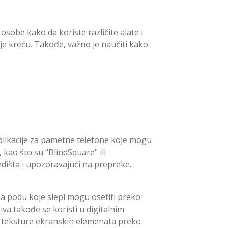
osobe kako da koriste različite alate i
je kreću. Takođe, važno je naučiti kako
plikacije za pametne telefone koje mogu
kao što su "BlindSquare" ili
dišta i upozoravajući na prepreke.
 na podu koje slepi mogu osetiti preko
va takođe se koristi u digitalnim
 i teksture ekranskih elemenata preko