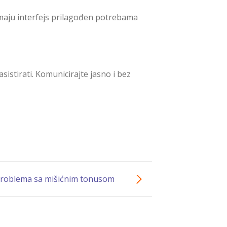
imaju interfejs prilagođen potrebama
istirati. Komunicirajte jasno i bez
problema sa mišićnim tonusom