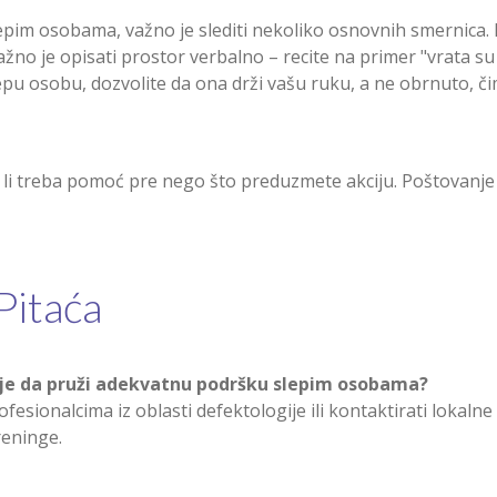
pim osobama, važno je slediti nekoliko osnovnih smernica. P
žno je opisati prostor verbalno – recite na primer "vrata su
slepu osobu, dozvolite da ona drži vašu ruku, a ne obrnuto, 
li treba pomoć pre nego što preduzmete akciju. Poštovanje 
Pitaća
je da pruži adekvatnu podršku slepim osobama?
fesionalcima iz oblasti defektologije ili kontaktirati lokal
reninge.