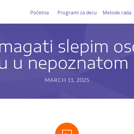
Početna
Programi za decu
Metode rada
magati slepim o
ju u nepoznatom 
MARCH 11, 2025