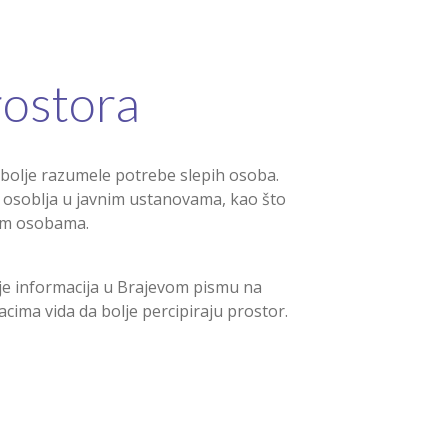
rostora
e bolje razumele potrebe slepih osoba.
e osoblja u javnim ustanovama, kao što
epim osobama.
nje informacija u Brajevom pismu na
ima vida da bolje percipiraju prostor.