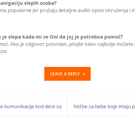
navigaciju slepih osoba?
ma popularne jer pružaju detaljne audio opise okruženja i 
a je slepa kada mi se čini da joj je potrebna pomoć?
moć. Ako je odgovor potvrdan, pitajte kako najbolje možete as
ost.
LEAVE A REPLY
ne komunikacije kod dece sa
Vežbe za bebe koje imaju 
autizmom?