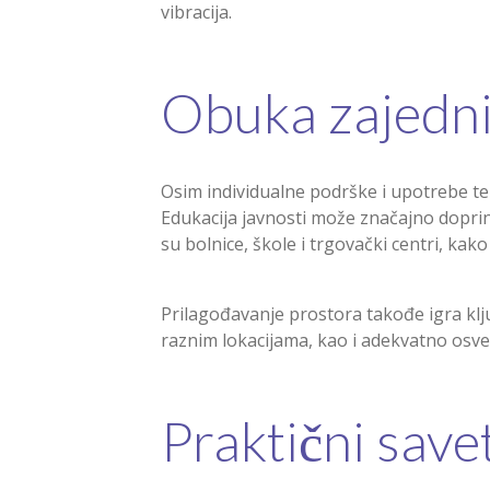
vibracija.
Obuka zajedni
Osim individualne podrške i upotrebe teh
Edukacija javnosti može značajno doprin
su bolnice, škole i trgovački centri, ka
Prilagođavanje prostora takođe igra klj
raznim lokacijama, kao i adekvatno osve
Praktični savet