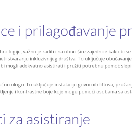
ce i prilagođavanje p
nologije, važno je raditi i na obuci šire zajednice kako bi s
eti stvaranju inkluzivnijeg društva. To uključuje obučavanj
ko bi mogli adekvatno asistirati i pružiti potrebnu pomoć sl
učnu ulogu. To uključuje instalaciju govornih liftova, pruža
tljenje i kontrastne boje koje mogu pomoći osobama sa ostac
i za asistiranje