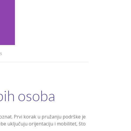
s
pih osoba
oznat. Prvi korak u pružanju podrške je
uključuju orijentaciju i mobilitet, što