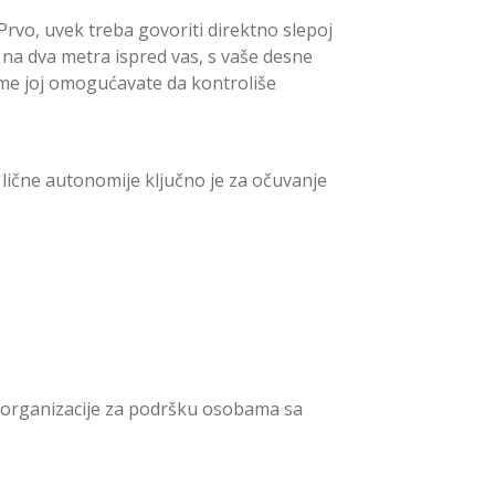
rvo, uvek treba govoriti direktno slepoj
 na dva metra ispred vas, s vaše desne
čime joj omogućavate da kontroliše
lične autonomije ključno je za očuvanje
ne organizacije za podršku osobama sa