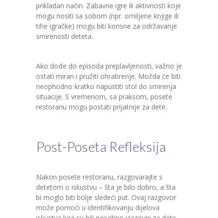
prikladan način. Zabavne igre ili aktivnosti koje
mogu nositi sa sobom (npr. omiljene knjige ili
tihe igračke) mogu biti korisne za održavanje
smirenosti deteta.
Ako dođe do episoda preplavljenosti, važno je
ostati miran i pružiti ohrabrenje. Možda će biti
neophodno kratko napustiti stol do smirenja
situacije. S vremenom, sa praksom, posete
restoranu mogu postati prijatnije za dete.
Post-Poseta Refleksija
Nakon posete restoranu, razgovarajte s
detetom o iskustvu – šta je bilo dobro, a šta
bi moglo biti bolje sledeći put. Ovaj razgovor
može pomoći u identifikovanju dijelova
iskustva koji su bili posebno izazovni za dete,