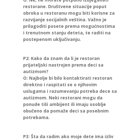
restorane. Društvene situacije poput
obroka u restoranu mogu biti korisne za
razvijanje socijalnih veština. Važno je
prilagoditi posete prema mogućnostima
i trenutnom stanju deteta, te raditi na
postepenom uključivanju.
P2: Kako da znam da li je restoran
prijateljski nastrojen prema deci sa
autizmom?
O: Najbolje bi bilo kontaktirati restoran
direktno i raspitati se o njihovim
uslugama i razumevanju potreba dece sa
autizmom. Neki restorani mogu da
ponude tiši ambijent ili imaju osoblje
obučeno da pomaže deci sa posebnim
potrebama.
P3: Šta da radim ako moje dete ima izliv