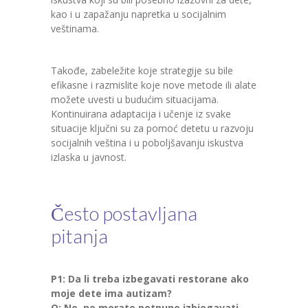
kao i u zapažanju napretka u socijalnim
veštinama.
Takođe, zabeležite koje strategije su bile
efikasne i razmislite koje nove metode ili alate
možete uvesti u budućim situacijama.
Kontinuirana adaptacija i učenje iz svake
situacije ključni su za pomoć detetu u razvoju
socijalnih veština i u poboljšavanju iskustva
izlaska u javnost.
Često postavljana
pitanja
P1: Da li treba izbegavati restorane ako
moje dete ima autizam?
O: Ne, ne morate potpuno izbjegavati