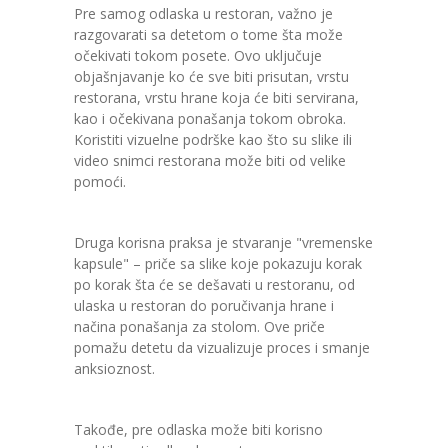
Pre samog odlaska u restoran, važno je
razgovarati sa detetom o tome šta može
očekivati tokom posete. Ovo uključuje
objašnjavanje ko će sve biti prisutan, vrstu
restorana, vrstu hrane koja će biti servirana,
kao i očekivana ponašanja tokom obroka.
Koristiti vizuelne podrške kao što su slike ili
video snimci restorana može biti od velike
pomoći.
Druga korisna praksa je stvaranje "vremenske
kapsule" – priče sa slike koje pokazuju korak
po korak šta će se dešavati u restoranu, od
ulaska u restoran do poručivanja hrane i
načina ponašanja za stolom. Ove priče
pomažu detetu da vizualizuje proces i smanje
anksioznost.
Takođe, pre odlaska može biti korisno