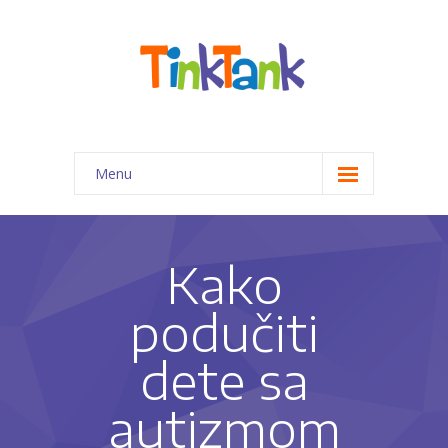
Menu
Početna
Programi za decu
Kako
-- Priprema predškolaca za 1. razred
podučiti
-- Kreativno-edukativne radionice
dete sa
-- Pomoć pri izradi domaćih zadataka
autizmom
-- Programi edukativne terapije