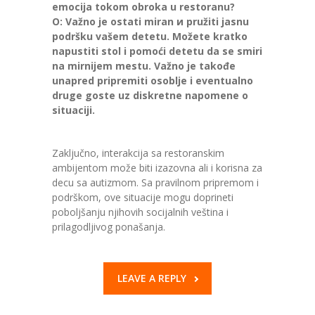
emocija tokom obroka u restoranu?
O: Važno je ostati miran и pružiti jasnu
podršku vašem detetu. Možete kratko
napustiti stol i pomoći detetu da se smiri
na mirnijem mestu. Važno je takođe
unapred pripremiti osoblje i eventualno
druge goste uz diskretne napomene o
situaciji.
Zaključno, interakcija sa restoranskim
ambijentom može biti izazovna ali i korisna za
decu sa autizmom. Sa pravilnom pripremom i
podrškom, ove situacije mogu doprineti
poboljšanju njihovih socijalnih veština i
prilagodljivog ponašanja.
LEAVE A REPLY