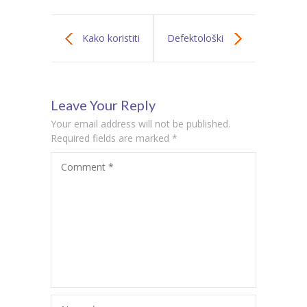
Kako koristiti
Defektološki
ABA pristup za
tretman i veštine
Leave Your Reply
poboljšanje
samostalnosti
Your email address will not be published.
tolerancije na
kod dece?
Required fields are marked
*
Comment
*
frustraciju kod
dece?