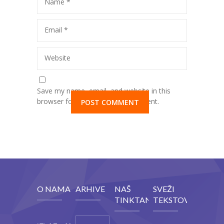
Name
*
Email
*
Website
Save my name, email, and website in this
browser for the next time I comment.
O NAMA
ARHIVE
NAŠ
SVEŽI
TINKTANK
TEKSTOVI