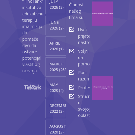
“TinkTank”
JULY
Članovi
Vežb
institut za
2026 (2)
našeg
za
edukativnu
tima su:
stimul
terapiju
JUNE
mišić
ima misiju
2026 (2)
Uvek
lica
da
prijateljski
kod
pomaže
nastrojeni
APRIL
beba
deci da
2026 (1)
Voljni
ostvare
Ap
da
potencijal
23
pomognu
MARCH
vlastitiog
2
2025 (2530)
razvoja.
Puni
razumevanja
Kako
MAY
podst
Profesionalci
2023 (4)
bebu
Stručnjaci
da
u
DECEMBER
korist
svojoj
2022 (3)
obe
oblasti
ruke
jedna
AUGUST
2020 (3)