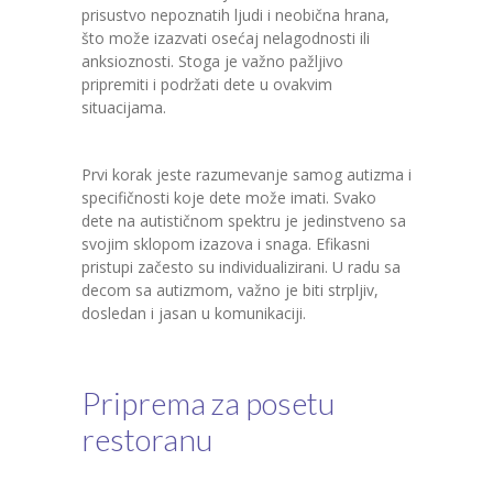
prisustvo nepoznatih ljudi i neobična hrana,
što može izazvati osećaj nelagodnosti ili
anksioznosti. Stoga je važno pažljivo
pripremiti i podržati dete u ovakvim
situacijama.
Prvi korak jeste razumevanje samog autizma i
specifičnosti koje dete može imati. Svako
dete na autističnom spektru je jedinstveno sa
svojim sklopom izazova i snaga. Efikasni
pristupi začesto su individualizirani. U radu sa
decom sa autizmom, važno je biti strpljiv,
dosledan i jasan u komunikaciji.
Priprema za posetu
restoranu