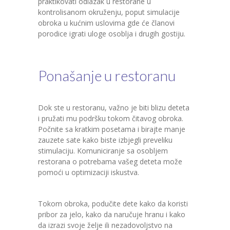
praktikovati odlazak u restorane u
kontrolisanom okruženju, poput simulacije
obroka u kućnim uslovima gde će članovi
porodice igrati uloge osoblja i drugih gostiju.
Ponašanje u restoranu
Dok ste u restoranu, važno je biti blizu deteta
i pružati mu podršku tokom čitavog obroka.
Počnite sa kratkim posetama i birajte manje
zauzete sate kako biste izbjegli preveliku
stimulaciju. Komuniciranje sa osobljem
restorana o potrebama vašeg deteta može
pomoći u optimizaciji iskustva.
Tokom obroka, podučite dete kako da koristi
pribor za jelo, kako da naručuje hranu i kako
da izrazi svoje želje ili nezadovoljstvo na