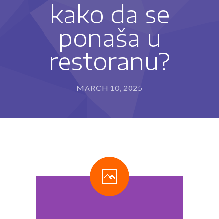
kako da se
---- Program za razvoj sposobnosti pisanja i
rukopisa (IET-P®)
ponaša u
---- Program usvajanja čitanja (IET-Č®)
restoranu?
---- Program usvajanja matematičkih sposobnosti
(IET-M®)
MARCH 10, 2025
Metode rada
-- Stimulacija razvoja deteta
-- Defektološki tretman
-- Programi edukativne terapije
---- Kome edukativna terapija može da pomogne?
---- Kako edukativni terapeut može da pomogne?
Blog