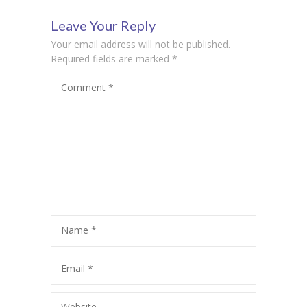
Leave Your Reply
funkcije: Kako
razvojnim
Your email address will not be published.
poboljšati
smetnjama
Required fields are marked
*
Comment
*
ravnotežu i
osnovnim
koordinaciju
pravilima u
saobraćaju?
Name
*
Email
*
Website