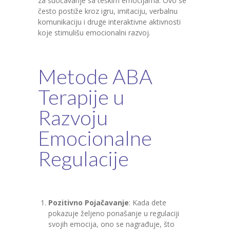
za suočavanje sa teškim emocijama. Ovo se
često postiže kroz igru, imitaciju, verbalnu
komunikaciju i druge interaktivne aktivnosti
koje stimulišu emocionalni razvoj.
Metode ABA
Terapije u
Razvoju
Emocionalne
Regulacije
Pozitivno Pojačavanje
: Kada dete
pokazuje željeno ponašanje u regulaciji
svojih emocija, ono se nagrađuje, što