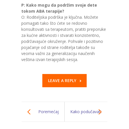
P: Kako mogu da podržim svoje dete
tokom ABA terapije?
O: Roditeljska podrška je ključna. Možete
pomagati tako što ćete se redovno
konsultovati sa terapeutom, pratiti preporuke
za kućne aktivnosti i stvarati konzistentno,
podržavajuće okruženje. Pohvale i pozitivno
pojačanje od strane roditelja takođe su
veoma važni za generalizaciju naučenih
veština izvan terapijskih sesija.
LEAVE A REPLY
Poremećaj
Kako podučavati
vestibularne
decu sa