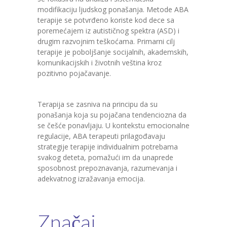
modifikaciju ljudskog ponašanja. Metode ABA
terapije se potvrđeno koriste kod dece sa
poremećajem iz autističnog spektra (ASD) i
drugim razvojnim teškoćama. Primarni cilj
terapije je poboljšanje socijalnih, akademskih,
komunikacijskih i životnih veština kroz
pozitivno pojačavanje.
Terapija se zasniva na principu da su
ponašanja koja su pojačana tendenciozna da
se češće ponavljaju. U kontekstu emocionalne
regulacije, ABA terapeuti prilagođavaju
strategije terapije individualnim potrebama
svakog deteta, pomažući im da unaprede
sposobnost prepoznavanja, razumevanja i
adekvatnog izražavanja emocija.
Značaj