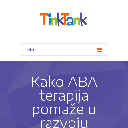
Menu
Početna
Programi za decu
Kako ABA
-- Priprema predškolaca za 1. razred
terapija
-- Kreativno-edukativne radionice
pomaže u
-- Pomoć pri izradi domaćih zadataka
razvoju
-- Programi edukativne terapije