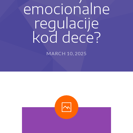
emocionalne
---- Program za razvoj sposobnosti pisanja i
rukopisa (IET-P®)
regulacije
---- Program usvajanja čitanja (IET-Č®)
kod dece?
---- Program usvajanja matematičkih sposobnosti
(IET-M®)
MARCH 10, 2025
Metode rada
-- Stimulacija razvoja deteta
-- Defektološki tretman
-- Programi edukativne terapije
---- Kome edukativna terapija može da pomogne?
---- Kako edukativni terapeut može da pomogne?
Blog