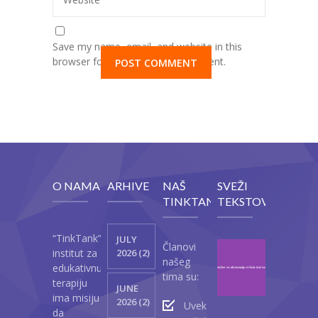
Save my name, email, and website in this
browser for the next time I comment.
O NAMA
ARHIVE
NAŠ
SVEŽI
TINKTANK
TEKSTOVI
“TinkTank”
JULY
Članovi
Vežb
institut za
2026 (2)
našeg
za
edukativnu
tima su:
stimul
terapiju
JUNE
mišić
ima misiju
2026 (2)
Uvek
lica
da