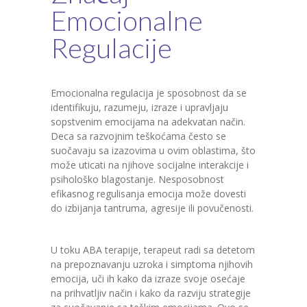
Emocionalne
Regulacije
Emocionalna regulacija je sposobnost da se
identifikuju, razumeju, izraze i upravljaju
sopstvenim emocijama na adekvatan način.
Deca sa razvojnim teškoćama često se
suočavaju sa izazovima u ovim oblastima, što
može uticati na njihove socijalne interakcije i
psihološko blagostanje. Nesposobnost
efikasnog regulisanja emocija može dovesti
do izbijanja tantruma, agresije ili povučenosti.
U toku ABA terapije, terapeut radi sa detetom
na prepoznavanju uzroka i simptoma njihovih
emocija, uči ih kako da izraze svoje osećaje
na prihvatljiv način i kako da razviju strategije