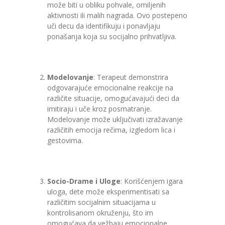
može biti u obliku pohvale, omiljenih
aktivnosti ili malih nagrada. Ovo postepeno
uči decu da identifikuju i ponavljaju
ponašanja koja su socijalno prihvatljiva.
Modelovanje
: Terapeut demonstrira
odgovarajuće emocionalne reakcije na
različite situacije, omogućavajući deci da
imitiraju i uče kroz posmatranje.
Modelovanje može uključivati izražavanje
različitih emocija rečima, izgledom lica i
gestovima.
Socio-Drame i Uloge
: Korišćenjem igara
uloga, dete može eksperimentisati sa
različitim socijalnim situacijama u
kontrolisanom okruženju, što im
omogućava da vežbaju emocionalne