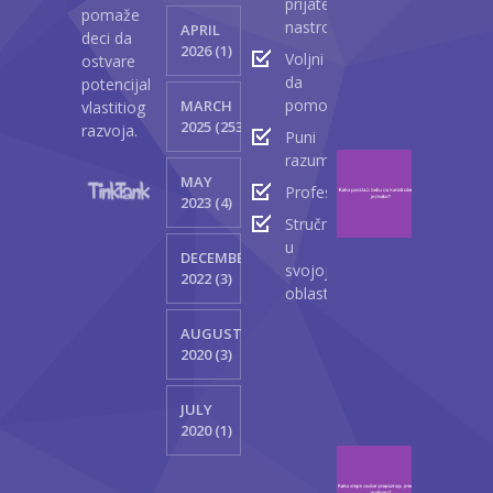
prijateljski
kod
pomaže
nastrojeni
APRIL
beba
deci da
2026 (1)
Voljni
ostvare
Ap
da
potencijal
23
pomognu
MARCH
vlastitiog
2
2025 (2530)
razvoja.
Puni
razumevanja
Kako
MAY
podst
Profesionalci
2023 (4)
bebu
Stručnjaci
da
u
DECEMBER
korist
svojoj
2022 (3)
obe
oblasti
ruke
jedna
AUGUST
2020 (3)
M
13
JULY
2
2020 (1)
Kako
slepe