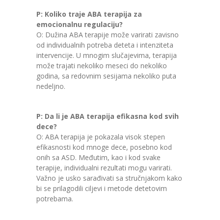
P: Koliko traje ABA terapija za
emocionalnu regulaciju?
O: Dužina ABA terapije može varirati zavisno
od individualnih potreba deteta i intenziteta
intervencije. U mnogim slučajevima, terapija
može trajati nekoliko meseci do nekoliko
godina, sa redovnim sesijama nekoliko puta
nedeljno.
P: Da li je ABA terapija efikasna kod svih
dece?
O: ABA terapija je pokazala visok stepen
efikasnosti kod mnoge dece, posebno kod
onih sa ASD. Međutim, kao i kod svake
terapije, individualni rezultati mogu varirati.
Važno je usko sarađivati sa stručnjakom kako
bi se prilagodili ciljevi i metode detetovim
potrebama.