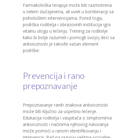
Farmakološka terapija može biti razmotrena
u nekim slučajevima, ali uvek u kombinaciji sa
psihološkim intervencijama. Pored toga,
podrška roditelja i obrazovnih institucija igra
vitalnu ulogu u lečenju. Trening za roditelje
kako bi bolje razumeli i pomogli svojoj deci sa
anksioznosti je takođe važan element
podrške.
Prevencija i rano
prepoznavanje
Prepoznavanje ranih znakova anksioznosti
može biti ključno za uspešno lečenje.
Edukacija roditelja i vaspitača o simptomima
anksioznosti i načinima njihovog rukovanja
može pomoći u ranom identifikovanju i
intervenciji. Rad na razvoju veština socijalne