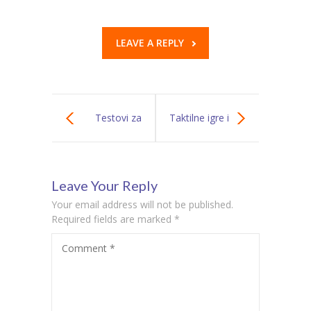
LEAVE A REPLY
Testovi za
Taktilne igre i
procenu
aktivnosti za
Leave Your Reply
sposobnosti
slepu decu
Your email address will not be published.
analize i sinteze
Required fields are marked
*
Comment
*
kod dece