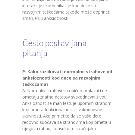
interakcije i komunikacije kod dece sa
razvojnim teškoćama takođe može doprineti
smanjenju anksioznosti.
Često postavljana
pitanja
P: Kako razlikovati normalne strahove od
anksioznosti kod dece sa razvojnim
teškoćama?
A: Normalni strahovi su obično prolazni i ne
ometaju znatno detetov svakodnevni život.
Anksioznost se manifestuje upornim strahom
koji ometa funkcionalnost i svakodnevne
aktivnosti. Ako primetite da se vaše dete
redovno suočava sa strahovima koji ometaju
njegovu rutinu, konsultujte stručnjaka.