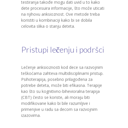
testiranja takođe mogu dati uvid u to kako
dete procesuira informacije, što može uticati
na njihovu anksioznost. Ove metode treba
koristiti u kombinaciji kako bi se dobila
celovita slika o stanju deteta.
Pristupi lečenju i podršci
Lečenje anksioznosti kod dece sa razvojnim
teškoćama zahteva multidisciplinarni pristup.
Psihoterapija, posebno prilagođena za
potrebe deteta, može biti efikasna. Terapije
kao što su kognitivno-bihevioralna terapija
(CBT) često se koriste, ali moraju biti
modifikovane kako bi bile razumljive i
primenjive u radu sa decom sa razvojnim
izazovima.