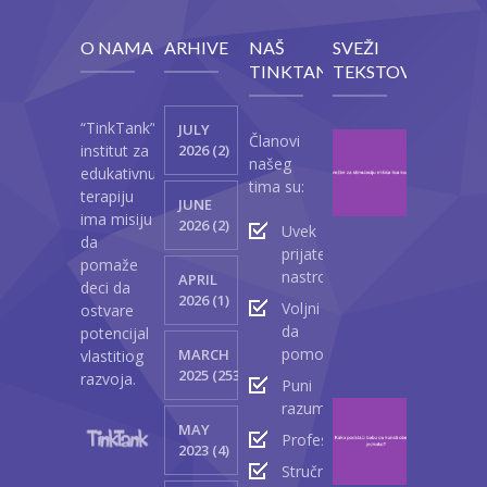
O NAMA
ARHIVE
NAŠ
SVEŽI
TINKTANK
TEKSTOVI
“TinkTank”
JULY
Članovi
Vežb
institut za
2026 (2)
našeg
za
edukativnu
tima su:
stimul
terapiju
JUNE
mišić
ima misiju
2026 (2)
Uvek
lica
da
prijateljski
kod
pomaže
nastrojeni
APRIL
beba
deci da
2026 (1)
Voljni
ostvare
Ap
da
potencijal
23
pomognu
MARCH
vlastitiog
2
2025 (2530)
razvoja.
Puni
razumevanja
Kako
MAY
podst
Profesionalci
2023 (4)
bebu
Stručnjaci
da