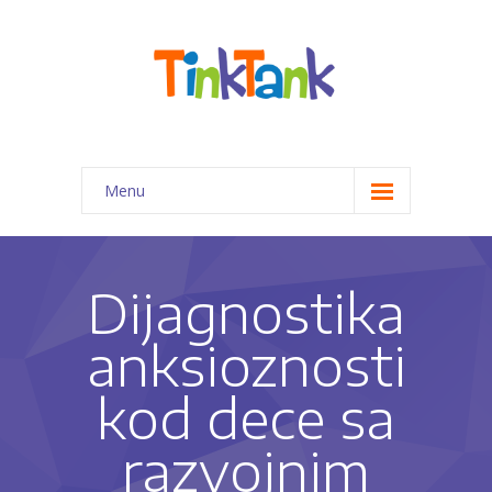
Menu
Početna
Programi za decu
Dijagnostika
-- Priprema predškolaca za 1. razred
anksioznosti
-- Kreativno-edukativne radionice
kod dece sa
-- Pomoć pri izradi domaćih zadataka
razvojnim
-- Programi edukativne terapije