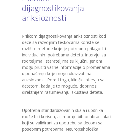
dijagnostikovanja
anksioznosti
Prilikom dijagnostikovanja anksioznosti kod
dece sa razvojnim teškoćama koriste se
različite metode koje je potrebno prilagoditi
individualnim potrebama deteta. Intervjui sa
roditeljima i starateljima su ključni, jer oni
mogu pružiti važne informacije o promenama
u ponašanju koje mogu ukazivati na
anksioznost. Pored toga, klinički intervju sa
detetom, kada je to moguće, doprinosi
direktnijem razumevanju iskustava deteta.
Upotreba standardizovanih skala i upitnika
može biti korisna, ali moraju biti odabrani alati
koji su validirani za upotrebu sa decom sa
posebnim potrebama. Neuropsihološka