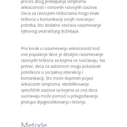
proces zbog preklapanja simptoma
anksioznosti i osnovnih razvojnih izazova.
Deca sa razvojnim teškoćama mogu imati
teškoća u komunikaciji svojih osećanja i
potreba, što dodatno otežava razumevanje
njihovog unutrašnjeg doživljaja.
Prvi korak u razumevanju anksioznosti kod
ove populacije dece je detaljno razumevanje
razvojnih teškoća sa kojima se suočavaju. Na
primer, deca sa autizmom mogu pokazivati
poteškoće u socijalnoj interakciji i
komunikaciji, što može doprineti pojavi
anksioznih simptoma. Identifikovanje
specifičnih izazova sa kojima se ova deca
suočavaju može pomoći u prilagođavanju
pristupa dijagnostikovanju i lečenju.
Metode