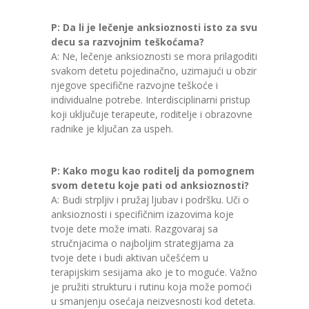
P: Da li je lečenje anksioznosti isto za svu
decu sa razvojnim teškoćama?
A: Ne, lečenje anksioznosti se mora prilagoditi
svakom detetu pojedinačno, uzimajući u obzir
njegove specifične razvojne teškoće i
individualne potrebe. Interdisciplinarni pristup
koji uključuje terapeute, roditelje i obrazovne
radnike je ključan za uspeh.
P: Kako mogu kao roditelj da pomognem
svom detetu koje pati od anksioznosti?
A: Budi strpljiv i pružaj ljubav i podršku. Uči o
anksioznosti i specifičnim izazovima koje
tvoje dete može imati. Razgovaraj sa
stručnjacima o najboljim strategijama za
tvoje dete i budi aktivan učešćem u
terapijskim sesijama ako je to moguće. Važno
je pružiti strukturu i rutinu koja može pomoći
u smanjenju osećaja neizvesnosti kod deteta.