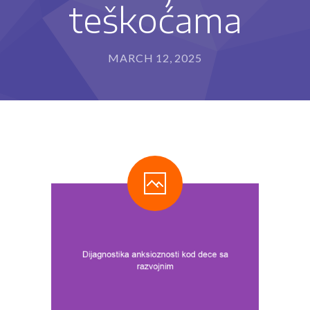
teškoćama
---- Program za razvoj sposobnosti pisanja i
rukopisa (IET-P®)
---- Program usvajanja čitanja (IET-Č®)
MARCH 12, 2025
---- Program usvajanja matematičkih sposobnosti
(IET-M®)
Metode rada
-- Stimulacija razvoja deteta
-- Defektološki tretman
-- Programi edukativne terapije
---- Kome edukativna terapija može da pomogne?
---- Kako edukativni terapeut može da pomogne?
Blog