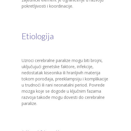
pokretljivosti i koordinacije.
Etiologija
Uzroci cerebralne paralize mogu biti brojni,
uključujući genetske faktore, infekcije,
nedostatak kiseonika ili hranljivih materija
tokom porođaja, preeklampsiju i komplikacije
u trudnoći ili rani neonatalni period. Povrede
mozga koje se dogode u ključnim fazama
razvoja takođe mogu dovesti do cerebralne
paralize.