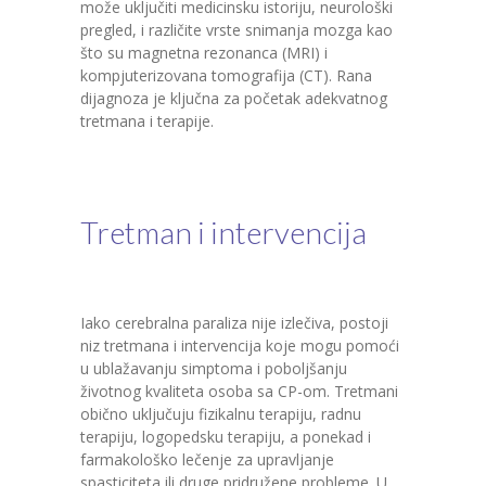
može uključiti medicinsku istoriju, neurološki
pregled, i različite vrste snimanja mozga kao
što su magnetna rezonanca (MRI) i
kompjuterizovana tomografija (CT). Rana
dijagnoza je ključna za početak adekvatnog
tretmana i terapije.
Tretman i intervencija
Iako cerebralna paraliza nije izlečiva, postoji
niz tretmana i intervencija koje mogu pomoći
u ublažavanju simptoma i poboljšanju
životnog kvaliteta osoba sa CP-om. Tretmani
obično uključuju fizikalnu terapiju, radnu
terapiju, logopedsku terapiju, a ponekad i
farmakološko lečenje za upravljanje
spasticiteta ili druge pridružene probleme. U