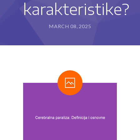
karakteristike?
---- Program za razvoj sposobnosti pisanja i
rukopisa (IET-P®)
---- Program usvajanja čitanja (IET-Č®)
MARCH 08, 2025
---- Program usvajanja matematičkih sposobnosti
(IET-M®)
Metode rada
-- Stimulacija razvoja deteta
-- Defektološki tretman
-- Programi edukativne terapije
---- Kome edukativna terapija može da pomogne?
---- Kako edukativni terapeut može da pomogne?
Blog