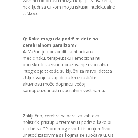
zavisno od oblasti mozga koja je zahvaćena,
neki ljudi sa CP-om mogu iskusiti intelektualne
teškoće.
Q: Kako mogu da podržim dete sa
cerebralnom paralizom?
A:
Važno je obezbediti kontinuiranu
medicinsku, terapeutsku i emocionalnu
podršku. Inkluzivno obrazovanje i socijalna
integracija takođe su ključni za razvoj deteta.
Uključivanje u zajednicu kroz različite
aktivnosti može doprineti većoj
samopouzdanosti i socijalnim veštinama.
Zaključno, cerebralna paraliza zahteva
holistički pristup u tretmanu i podršci kako bi
osobe sa CP-om mogle voditi ispunjen život
unatoč izazovima sa kojima se suočavaju. Uz