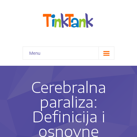
Menu
Početna
Programi za decu
Cerebralna
-- Priprema predškolaca za 1. razred
paraliza:
-- Kreativno-edukativne radionice
Definicija i
-- Pomoć pri izradi domaćih zadataka
osnovne
-- Programi edukativne terapije