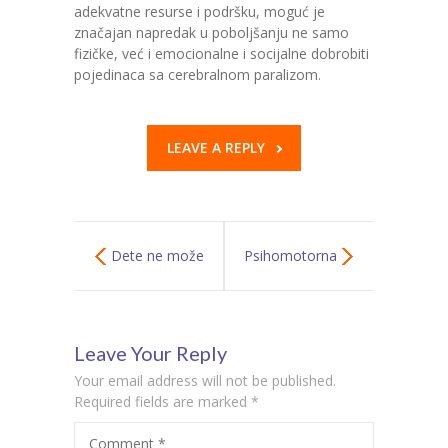
adekvatne resurse i podršku, moguć je
značajan napredak u poboljšanju ne samo
fizičke, već i emocionalne i socijalne dobrobiti
pojedinaca sa cerebralnom paralizom.
LEAVE A REPLY
Dete ne može
Psihomotorna
da nauči tablicu
reedukacija u
Leave Your Reply
množenja: Kako
inkluzivnom
Your email address will not be published.
pomoći?
obrazovanju?
Required fields are marked
*
Comment
*