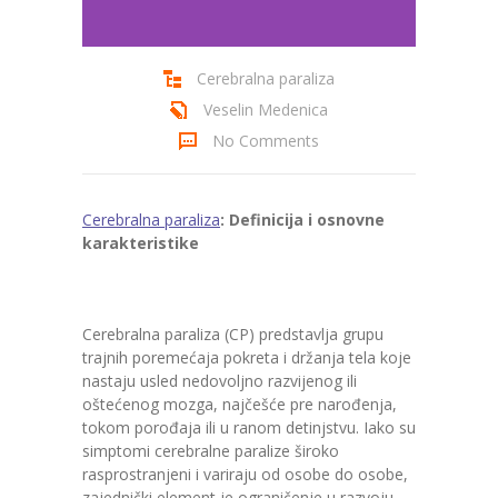
Cenovnik
Cerebralna paraliza
Kontakt
Veselin Medenica
No Comments
Cerebralna paraliza
: Definicija i osnovne
karakteristike
Cerebralna paraliza (CP) predstavlja grupu
trajnih poremećaja pokreta i držanja tela koje
nastaju usled nedovoljno razvijenog ili
oštećenog mozga, najčešće pre narođenja,
tokom porođaja ili u ranom detinjstvu. Iako su
simptomi cerebralne paralize široko
rasprostranjeni i variraju od osobe do osobe,
zajednički element je ograničenje u razvoju