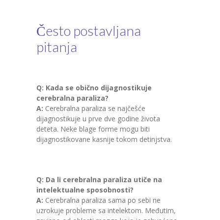
Često postavljana
pitanja
Q: Kada se obično dijagnostikuje
cerebralna paraliza?
A:
Cerebralna paraliza se najčešće
dijagnostikuje u prve dve godine života
deteta. Neke blage forme mogu biti
dijagnostikovane kasnije tokom detinjstva.
Q: Da li cerebralna paraliza utiče na
intelektualne sposobnosti?
A:
Cerebralna paraliza sama po sebi ne
uzrokuje probleme sa intelektom. Međutim,