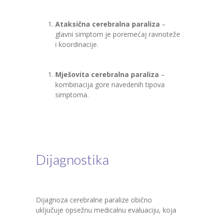
Ataksična cerebralna paraliza
–
glavni simptom je poremećaj ravnoteže
i koordinacije.
Mješovita cerebralna paraliza
–
kombinacija gore navedenih tipova
simptoma.
Dijagnostika
Dijagnoza cerebralne paralize obično
uključuje opsežnu medicalnu evaluaciju, koja