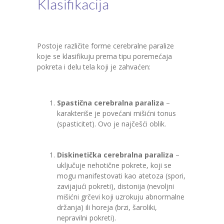
Klasifikacija
Postoje različite forme cerebralne paralize
koje se klasifikuju prema tipu poremećaja
pokreta i delu tela koji je zahvaćen:
Spastična cerebralna paraliza
–
karakteriše je povećani mišićni tonus
(spasticitet). Ovo je najčešći oblik.
Diskinetička cerebralna paraliza
–
uključuje nehotične pokrete, koji se
mogu manifestovati kao atetoza (spori,
zavijajući pokreti), distonija (nevoljni
mišićni grčevi koji uzrokuju abnormalne
držanja) ili horeja (brzi, šaroliki,
nepravilni pokreti).