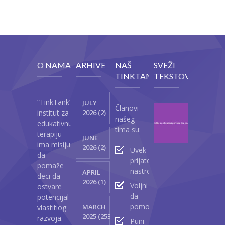
O NAMA
ARHIVE
NAŠ
SVEŽI
TINKTANK
TEKSTOVI
“TinkTank”
JULY
Članovi
Vežb
institut za
2026 (2)
našeg
za
edukativnu
tima su:
stimul
terapiju
JUNE
mišić
ima misiju
2026 (2)
Uvek
lica
da
prijateljski
kod
pomaže
nastrojeni
APRIL
beba
deci da
2026 (1)
Voljni
ostvare
Ap
da
potencijal
23
pomognu
MARCH
vlastitiog
2
2025 (2530)
razvoja.
Puni