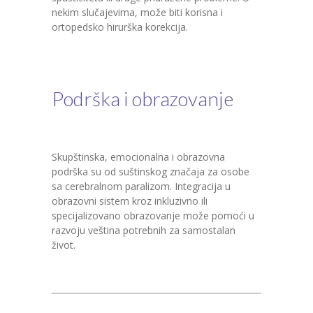
nekim slučajevima, može biti korisna i
ortopedsko hirurška korekcija.
Podrška i obrazovanje
Skupštinska, emocionalna i obrazovna
podrška su od suštinskog značaja za osobe
sa cerebralnom paralizom. Integracija u
obrazovni sistem kroz inkluzivno ili
specijalizovano obrazovanje može pomoći u
razvoju veština potrebnih za samostalan
život.