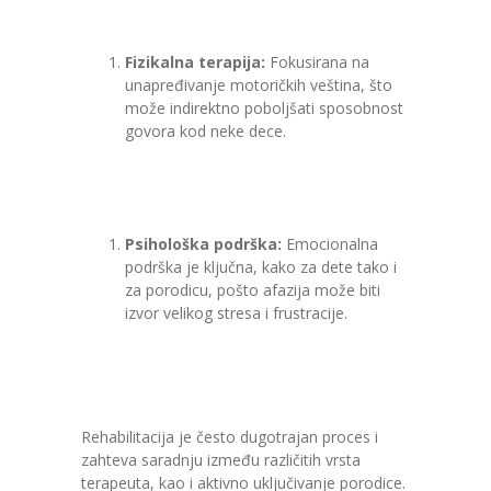
Fizikalna terapija:
Fokusirana na
unapređivanje motoričkih veština, što
može indirektno poboljšati sposobnost
govora kod neke dece.
Psihološka podrška:
Emocionalna
podrška je ključna, kako za dete tako i
za porodicu, pošto afazija može biti
izvor velikog stresa i frustracije.
Rehabilitacija je često dugotrajan proces i
zahteva saradnju između različitih vrsta
terapeuta, kao i aktivno uključivanje porodice.