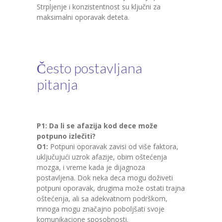
Strpljenje i konzistentnost su ključni za
maksimalni oporavak deteta.
Često postavljana
pitanja
P1: Da li se afazija kod dece može
potpuno izlečiti?
O1:
Potpuni oporavak zavisi od više faktora,
uključujući uzrok afazije, obim oštećenja
mozga, i vreme kada je dijagnoza
postavljena. Dok neka deca mogu doživeti
potpuni oporavak, drugima može ostati trajna
oštećenja, ali sa adekvatnom podrškom,
mnoga mogu značajno poboljšati svoje
komunikacione sposobnosti.