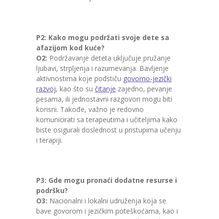
P2: Kako mogu podržati svoje dete sa
afazijom kod kuće?
O2:
Podržavanje deteta uključuje pružanje
ljubavi, strpljenja i razumevanja. Bavljenje
aktivnostima koje podstiču
govorno-jezički
razvoj
, kao što su
čitanje
zajedno, pevanje
pesama, ili jednostavni razgovori mogu biti
korisni. Takođe, važno je redovno
komunicirati sa terapeutima i učiteljima kako
biste osigurali doslednost u pristupima učenju
i terapiji.
P3: Gde mogu pronaći dodatne resurse i
podršku?
O3:
Nacionalni i lokalni udruženja koja se
bave govorom i jezičkim poteškoćama, kao i