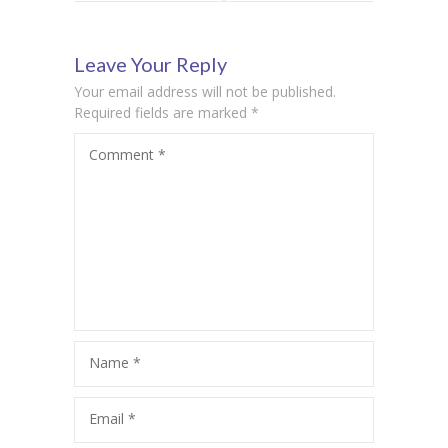
simboličkog
smanjenje
Leave Your Reply
mišljenja kod
školske buke
Your email address will not be published.
jednogodišnjaka?
poboljšati
Required fields are marked
*
Comment
*
akademske
rezultate?
Name
*
Email
*