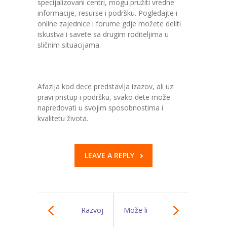
specijalizovani centri, mogu pružiti vredne
informacije, resurse i podršku. Pogledajte i
online zajednice i forume gdje možete deliti
iskustva i savete sa drugim roditeljima u
sličnim situacijama.
Afazija kod dece predstavlja izazov, ali uz
pravi pristup i podršku, svako dete može
napredovati u svojim sposobnostima i
kvalitetu života.
LEAVE A REPLY
Razvoj
Može li