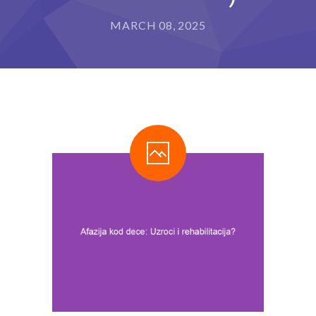
---- Program za razvoj sposobnosti pisanja i
MARCH 08, 2025
rukopisa (IET-P®)
---- Program usvajanja čitanja (IET-Č®)
---- Program usvajanja matematičkih sposobnosti
(IET-M®)
Metode rada
-- Stimulacija razvoja deteta
-- Defektološki tretman
-- Programi edukativne terapije
---- Kome edukativna terapija može da pomogne?
---- Kako edukativni terapeut može da pomogne?
Blog