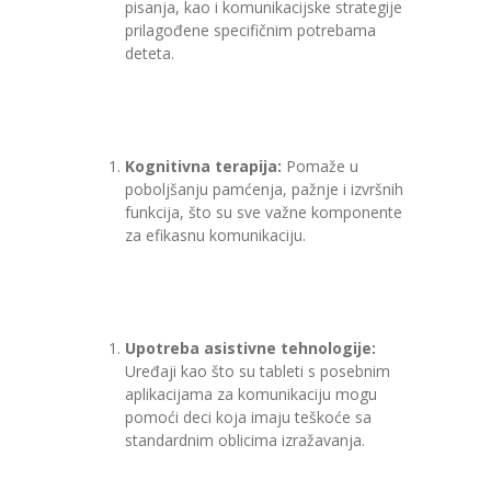
pisanja, kao i komunikacijske strategije
prilagođene specifičnim potrebama
deteta.
Kognitivna terapija:
Pomaže u
poboljšanju pamćenja, pažnje i izvršnih
funkcija, što su sve važne komponente
za efikasnu komunikaciju.
Upotreba asistivne tehnologije:
Uređaji kao što su tableti s posebnim
aplikacijama za komunikaciju mogu
pomoći deci koja imaju teškoće sa
standardnim oblicima izražavanja.