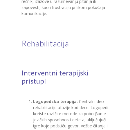
rečnik, izazove u razumevanju pitanja ili
zapovesti, kao i frustraciju prilikom pokušaja
komunikacije.
Rehabilitacija
Interventni terapijski
pristupi
Logopedska terapija:
Centralni deo
rehabilitacije afazije kod dece. Logopedi
koriste različite metode za poboljšanje
jezičkih sposobnosti deteta, uključujući
igre koje podstiču govor, vežbe čitanja i