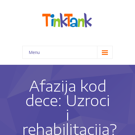
Menu
Početna
Programi za decu
Afazija kod
-- Priprema predškolaca za 1. razred
dece: Uzroci
-- Kreativno-edukativne radionice
i
-- Pomoć pri izradi domaćih zadataka
rehabilitacija?
-- Programi edukativne terapije