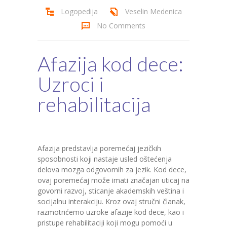
Logopedija
Veselin Medenica
Cenovnik
No Comments
Kontakt
Afazija kod dece:
Uzroci i
rehabilitacija
Afazija predstavlja poremećaj jezičkih
sposobnosti koji nastaje usled oštećenja
delova mozga odgovornih za jezik. Kod dece,
ovaj poremećaj može imati značajan uticaj na
govorni razvoj, sticanje akademskih veština i
socijalnu interakciju. Kroz ovaj stručni članak,
razmotrićemo uzroke afazije kod dece, kao i
pristupe rehabilitaciji koji mogu pomoći u