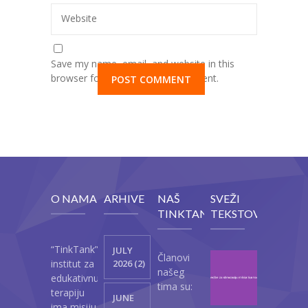
Website
Save my name, email, and website in this
browser for the next time I comment.
O NAMA
ARHIVE
NAŠ
SVEŽI
TINKTANK
TEKSTOVI
“TinkTank”
JULY
Članovi
Vežb
institut za
2026 (2)
našeg
za
edukativnu
tima su:
stimul
terapiju
JUNE
mišić
ima misiju