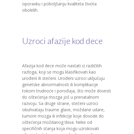
oporavku i poboljšanju kvaliteta života
obolelih.
Uzroci afazije kod dece
Afazija kod dece može nastati iz različitih
razloga, koji se mogu klasifikovati kao
urođeni ili stečeni. Urođeni uzroci uključuju
genetske abnormalnosti ili komplikacije
tokom trudnoće i porođaja, što može dovesti
do oštećenja mozga još u prenatalnom
razvoju. Sa druge strane, stečeni uzroci
obuhvataju traume glave, moždane udare,
tumore mozga ili infekcije koje dovode do
oštećenja moždanog tkiva. Neke od
specifičnih stanja koja mogu uzrokovati