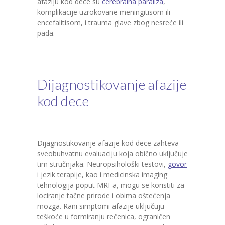
afaziju kod dece su
cerebralna paraliza
,
komplikacije uzrokovane meningitisom ili
encefalitisom, i trauma glave zbog nesreće ili
pada.
Dijagnostikovanje afazije
kod dece
Dijagnostikovanje afazije kod dece zahteva
sveobuhvatnu evaluaciju koja obično uključuje
tim stručnjaka. Neuropsihološki testovi,
govor
i jezik terapije, kao i medicinska imaging
tehnologija poput MRI-a, mogu se koristiti za
lociranje tačne prirode i obima oštećenja
mozga. Rani simptomi afazije uključuju
teškoće u formiranju rečenica, ograničen