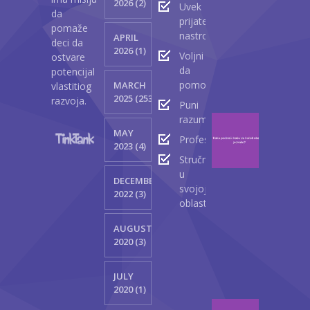
2026 (2)
Uvek
lica
da
prijateljski
kod
pomaže
nastrojeni
APRIL
beba
deci da
2026 (1)
Voljni
ostvare
Ap
da
potencijal
23
pomognu
MARCH
vlastitiog
2
2025 (2530)
razvoja.
Puni
razumevanja
Kako
MAY
podst
Profesionalci
2023 (4)
bebu
Stručnjaci
da
u
DECEMBER
korist
svojoj
2022 (3)
obe
oblasti
ruke
jedna
AUGUST
2020 (3)
M
13
JULY
2
2020 (1)
Kako